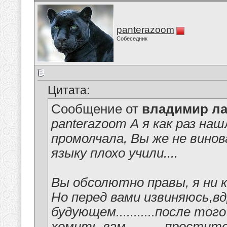
panterazoom
Собеседник
Цитата:
Сообщение от
владимир ла
panterazoom А я как раз наш
промолчала, Вы же не винов
языку плохо учили....
Вы обсолютно правы, я ни когд
Но перед вами извиняюсь,вд
будующем...........после то
хомить вам...........простите....