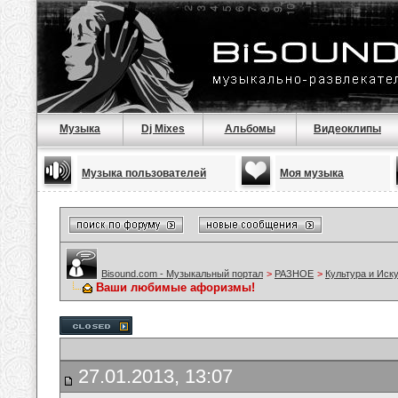
Музыка
Dj Mixes
Альбомы
Видеоклипы
Музыка пользователей
Моя музыка
Bisound.com - Музыкальный портал
>
РАЗНОЕ
>
Культура и Иск
Ваши любимые афоризмы!
27.01.2013, 13:07