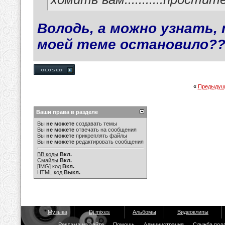
Володь, а можно узнать, 
моей теме остановило?
«
Предыдущ
Ваши права в разделе
Вы
не можете
создавать темы
Вы
не можете
отвечать на сообщения
Вы
не можете
прикреплять файлы
Вы
не можете
редактировать сообщения
BB коды
Вкл.
Смайлы
Вкл.
[IMG]
код
Вкл.
HTML код
Выкл.
Музыка
Dj mixes
Альбомы
Видеоклипы
Реклама на сайте
Помощь
Администрация
Служба под