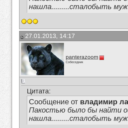
нашла.........сталобыть мужик ря
27.01.2013, 14:17
panterazoom
Собеседник
Цитата:
Сообщение от
владимир ла
Пакостью было бы найти ош
нашла.........сталобыть мужик ря