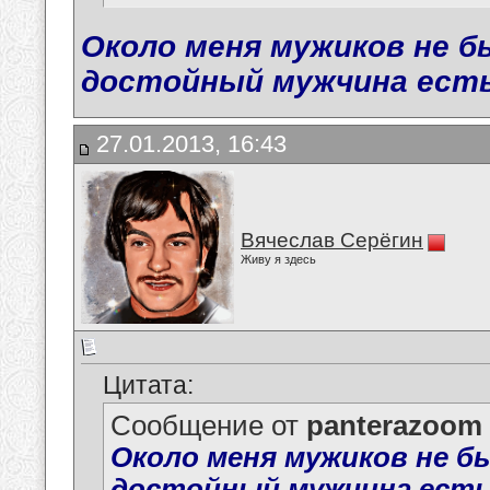
Около меня мужиков не б
достойный мужчина есть
27.01.2013, 16:43
Вячеслав Серёгин
Живу я здесь
Цитата:
Сообщение от
panterazoom
Около меня мужиков не бы
достойный мужчина есть!