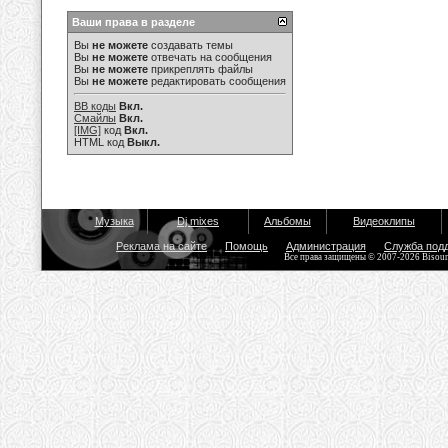
Ваши права в разделе
Вы
не можете
создавать темы
Вы
не можете
отвечать на сообщения
Вы
не можете
прикреплять файлы
Вы
не можете
редактировать сообщения
BB коды
Вкл.
Смайлы
Вкл.
[IMG]
код
Вкл.
HTML код
Выкл.
Музыка
Dj mixes
Альбомы
Видеоклипы
Реклама на сайте
Помощь
Администрация
Служба под
Все права защищены © 2007-2026 Bisou