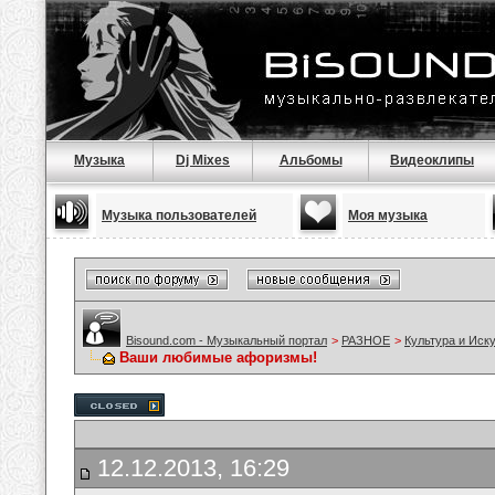
Музыка
Dj Mixes
Альбомы
Видеоклипы
Музыка пользователей
Моя музыка
Bisound.com - Музыкальный портал
>
РАЗНОЕ
>
Культура и Иск
Ваши любимые афоризмы!
12.12.2013, 16:29