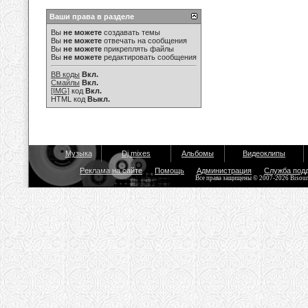
Ваши права в разделе
Вы
не можете
создавать темы
Вы
не можете
отвечать на сообщения
Вы
не можете
прикреплять файлы
Вы
не можете
редактировать сообщения
BB коды
Вкл.
Смайлы
Вкл.
[IMG]
код
Вкл.
HTML код
Выкл.
Музыка
Dj mixes
Альбомы
Видеоклипы
Реклама на сайте
Помощь
Администрация
Служба под
Все права защищены © 2007-2026 Bisou