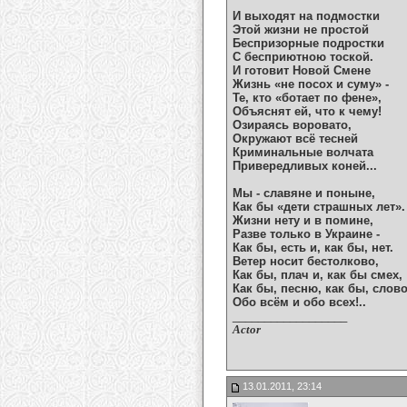
И выходят на подмостки
Этой жизни не простой
Беспризорные подростки
С бесприютною тоской.
И готовит Новой Смене
Жизнь «не посох и суму» -
Те, кто «ботает по фене»,
Объяснят ей, что к чему!
Озираясь воровато,
Окружают всё тесней
Криминальные волчата
Привередливых коней...
Мы - славяне и поныне,
Как бы «дети страшных лет».
Жизни нету и в помине,
Разве только в Украине -
Как бы, есть и, как бы, нет.
Ветер носит бестолково,
Как бы, плач и, как бы смех,
Как бы, песню, как бы, слов
Обо всём и обо всех!..
__________________
Actor
13.01.2011, 23:14