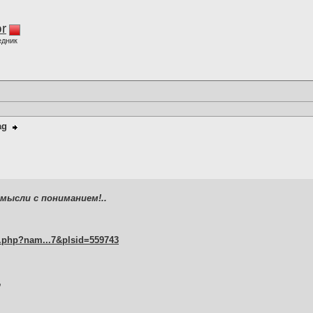
r
едник
ag
ысли с пониманием!..
.php?nam...7&plsid=559743
,