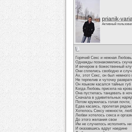
prianik-vari
Активный пользова
Горячий Секс и нежная Любовь
Однажды познакомились скуча
И вечером в божественный клу
Они сплелись свободно и случ
Ах, этот Секс, он был немного 
Не терпелив и чуточку разврат
Он языком касался тайных губ
Когда Любовь присела на кров
Она пустилась танцевать в но
Сначала в удивительных наряд
Потом кружилась голая почти,
Едва касаясь, пролетая рядом
Хотелось Сексу нежности, лю
Любви хотелось секса и оргаз
До этого желания свои
Им не случилось исполнять ни
И оказавшись вдруг наедине