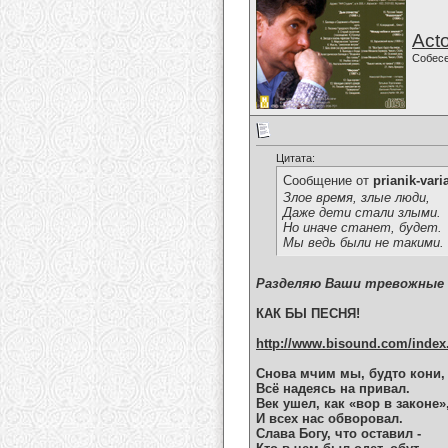
Acto
Собес
Цитата:
Сообщение от
prianik-vari
Злое время, злые люди,
Даже дети стали злыми.
Но иначе станет, будет.
Мы ведь были не такими.
Разделяю Ваши тревожные м
КАК БЫ ПЕСНЯ!
http://www.bisound.com/index
Снова мчим мы, будто кони,
Всё надеясь на привал.
Век ушел, как «вор в законе»
И всех нас обворовал.
Слава Богу, что оставил -