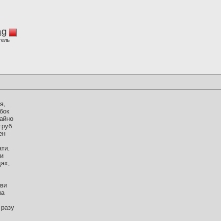
ag
тель
я,
бок
айно
груб
ен
ати.
чи
ах,
.
бви
ма
 разу