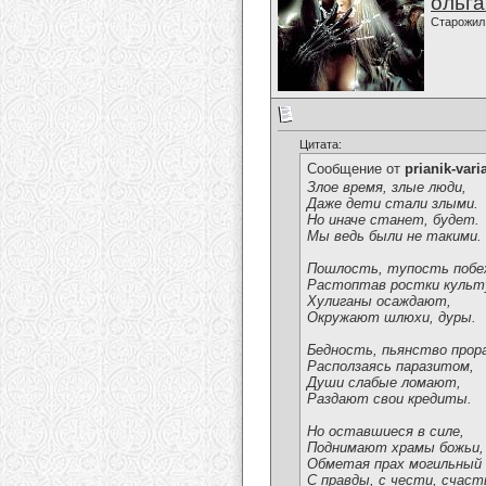
ольг
Старожил
Цитата:
Сообщение от
prianik-vari
Злое время, злые люди,
Даже дети стали злыми.
Но иначе станет, будет.
Мы ведь были не такими.
Пошлость, тупость поб
Растоптав ростки культ
Хулиганы осаждают,
Окружают шлюхи, дуры.
Бедность, пьянство про
Расползаясь паразитом,
Души слабые ломают,
Раздают свои кредиты.
Но оставшиеся в силе,
Поднимают храмы божьи,
Обметая прах могильный
С правды, с чести, счаст