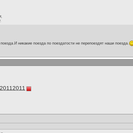
я,
.
поезда.И никакие поезда по поездатости не перепоездят наши поезда.
а20112011