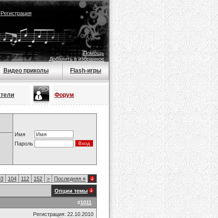
|
Регистрация
Помощь
Добавить в избранное
Видео приколы
Flash-игры
атели
Форум
Имя
Пароль
03
104
112
152
>
Последняя
»
Опции темы
#
1011
Регистрация: 22.10.2010