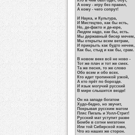
Кто в чем был одет, обут,
А кому - игру без правил,
А кому - чего сопрут!
И Наука, и Культура,
И Мистецтво, как бы есть,
Но, де-факто и де-юре,
Людям надо, как бы, есть.
Мы державный бисер мечем,
Мы открыты всем ветрам,
И прикрыть как будто нечем,
Как бы, стыд и как бы, срам.
В новом веке всё не ново -
Тот же плач и тот же смех.
Та же песня, то же слово
Обо всем и обо всех.
Кто идет тропинкой узкой,
А кто прёт по борозде.
И язык могучий русский
В мире слышится везде!
Он на западе богатом
Худо-бедно, но звучит,
Покрывая русским матом
Пляс Пигаль и Уолл-Стрит!
Русский мат уступит разве
Бомбе в сотни мегатонн
Или той Сибирской язве,
Что из наших же сторон.