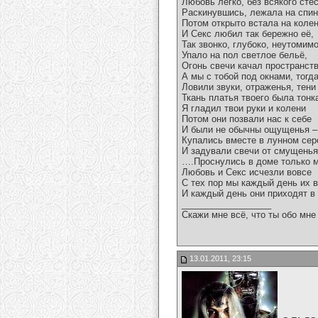
Любовь легко, без всякого сте
Раскинувшись, лежала на спи
Потом открыто встала на колен
И Секс любил так бережно её,
Так звонко, глубоко, неутоми
Упало на пол светлое бельё,
Огонь свечи качал пространст
А мы с тобой под окнами, тогда
Ловили звуки, отраженья, тени
Ткань платья твоего была тонк
Я гладил твои руки и колени
Потом они позвали нас к себе
И были не обычны ощущенья –
Купались вместе в лунном сер
И задували свечи от смущень
….Проснулись в доме только 
Любовь и Секс исчезли вовсе
С тех пор мы каждый день их в
И каждый день они приходят в
__________________
Скажи мне всё, что ты обо мне 
13.01.2011, 23:15