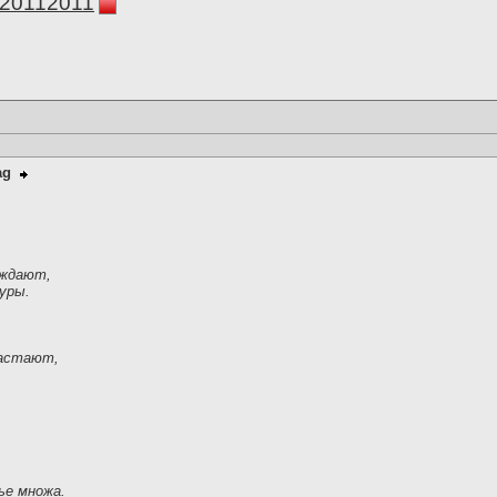
а20112011
ag
еждают,
уры.
растают,
ье множа.