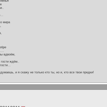
сненья
не
и..
мо…
во мира
,
а,
ебре
я….
мы вдвоём,
 гости ждём..
 гости…
думаешь, и я скажу не только кто ты, но и, кто все твои предки!