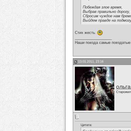
Побеждая злое время,
Выбрав правильно дорогу,
Сбросим чуждое нам брем
Выйдем правде на подмогу
Стих жесть.
__________________
Наши поезда самые поездатые 
13.01.2011, 23:16
ольг
Старожил
Цитата: