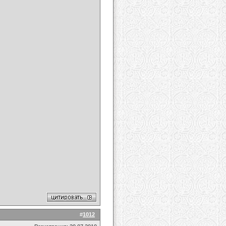
#
1012