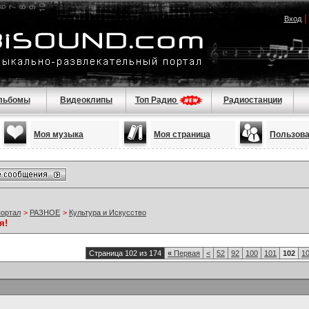
Вход
льбомы
Видеоклипы
Топ Радио
Радиостанции
Моя музыка
Моя страница
Пользов
портал
>
РАЗНОЕ
>
Культура и Искусство
я!
Страница 102 из 174
«
Первая
<
52
92
100
101
102
1