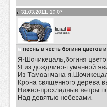
31.03.2011, 19:07
fingal
Собеседник
песнь в честь богини цветов 
Я-Шочикецаль,богиня цвето
Я из дождливо-туманной яв
Из Тамоанчана я,Шочикеца
Крона священного дерева в
Нежно-прохладные ветры п
Над девятью небесами.