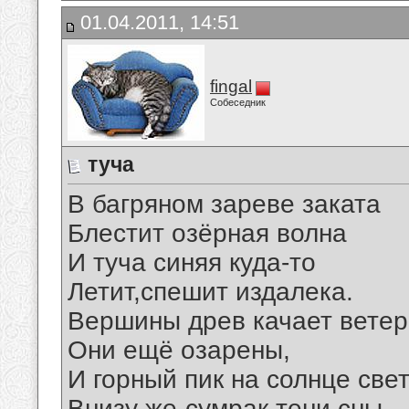
01.04.2011, 14:51
fingal
Собеседник
туча
В багряном зареве заката
Блестит озёрная волна
И туча синяя куда-то
Летит,спешит издалека.
Вершины древ качает ветер
Они ещё озарены,
И горный пик на солнце свет
Внизу же-сумрак,тени,сны.