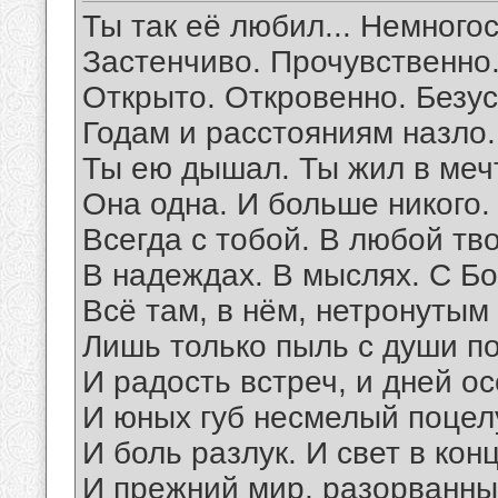
Ты так её любил... Немного
Застенчиво. Прочувственно.
Открыто. Откровенно. Безус
Годам и расстояниям назло.
Ты ею дышал. Ты жил в мечт
Она одна. И больше никого.
Всегда с тобой. В любой тв
В надеждах. В мыслях. С Бо
Всё там, в нём, нетронутым 
Лишь только пыль с души по
И радость встреч, и дней о
И юных губ несмелый поцел
И боль разлук. И свет в кон
И прежний мир, разорванный