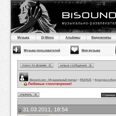
Музыка
Dj Mixes
Альбомы
Видеоклипы
Музыка пользователей
Моя музыка
Bisound.com - Музыкальный портал
>
РАЗНОЕ
>
Культура и Иск
Любимые стихотворения!
Страница 
31.03.2011, 18:54