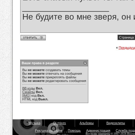
__________________
Не будите во мне зверя, он 
Страница 
«
Предыдущ
Ваши права в разделе
Вы
не можете
создавать темы
Вы
не можете
отвечать на сообщения
Вы
не можете
прикреплять файлы
Вы
не можете
редактировать сообщения
BB коды
Вкл.
Смайлы
Вкл.
[IMG]
код
Вкл.
HTML код
Выкл.
Музыка
Dj mixes
Альбомы
Видеоклипы
Реклама на сайте
Помощь
Администрация
Служба под
Все права защищены © 2007-2026 Bisou