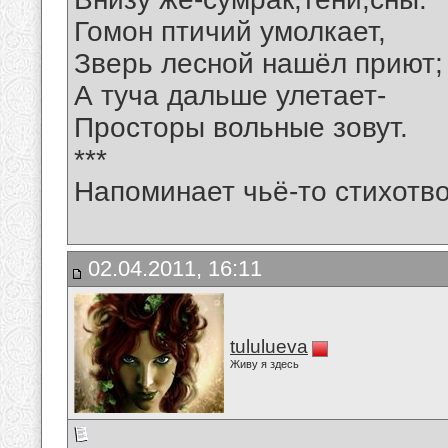
Гомон птичий умолкает,
Зверь лесной нашёл приют;
А туча дальше улетает-
Просторы вольные зовут.
***
Напоминает чьё-то стихотв
02.04.2011, 16:11
tululueva
Живу я здесь