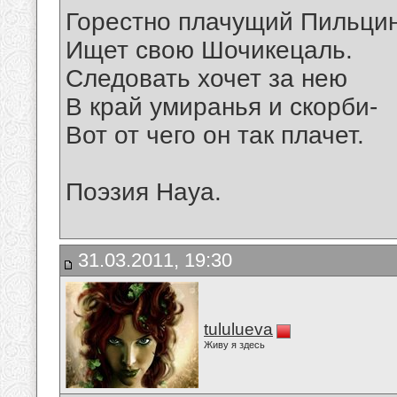
Горестно плачущий Пильцин
Ищет свою Шочикецаль.
Следовать хочет за нею
В край умиранья и скорби-
Вот от чего он так плачет.
Поэзия Науа.
31.03.2011, 19:30
tululueva
Живу я здесь