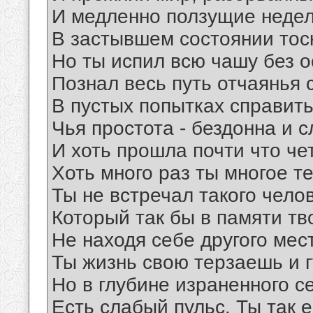
И медленно ползущие неде
В застывшем состоянии тос
Но ты испил всю чашу без о
Познал весь путь отчаянья 
В пустых попытках справить
Чья простота - бездонна и с
И хоть прошла почти что че
Хоть много раз ты многое т
Ты не встречал такого чело
Который так бы в памяти тв
Не находя себе другого мес
Ты жизнь свою терзаешь и 
Но в глубине израненного с
Есть слабый пульс. Ты так 