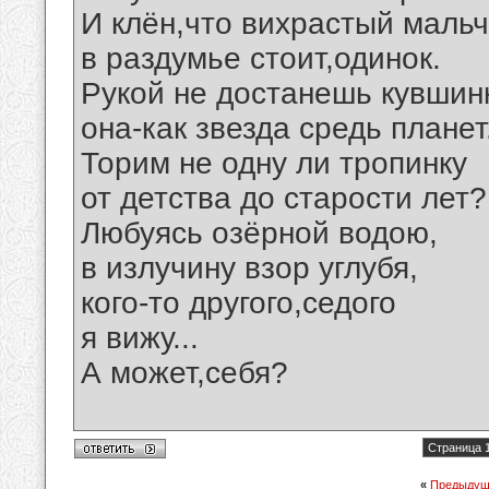
И клён,что вихрастый маль
в раздумье стоит,одинок.
Рукой не достанешь кувшинк
она-как звезда средь планет
Торим не одну ли тропинку
от детства до старости лет?
Любуясь озёрной водою,
в излучину взор углубя,
кого-то другого,седого
я вижу...
А может,себя?
Страница 1
«
Предыдущ