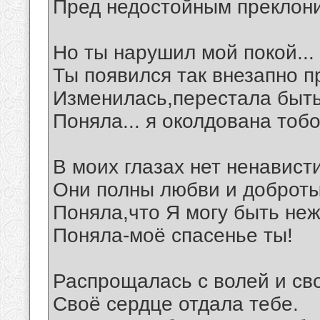
Пред недостойным преклони
Но ты нарушил мой покой...
Ты появился так внезапно 
Изменилась,перестала быт
Поняла... я околдована тоб
В моих глазах нет ненавист
Они полны любви и доброт
Поняла,что Я могу быть не
Поняла-моё спасенье ты!
Распрощалась с волей и св
Своё сердце отдала тебе.