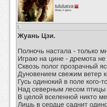
tululueva
Живу я здесь
Жуань Цзи.
Полночь настала - только мн
Играю на цине - дремота не
Сквозь полог прозрачный яс
Дуновением свежим ветер к
Гусь одинокий в поле кого-то
Над северным лесом птицы 
В целой вселенной никто ме
Лишь в сердце саднит одино