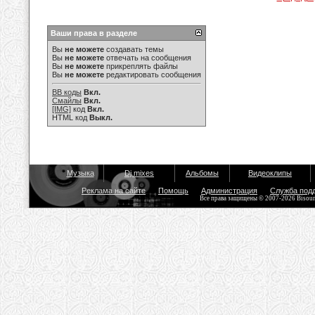
Ваши права в разделе
Вы
не можете
создавать темы
Вы
не можете
отвечать на сообщения
Вы
не можете
прикреплять файлы
Вы
не можете
редактировать сообщения
BB коды
Вкл.
Смайлы
Вкл.
[IMG]
код
Вкл.
HTML код
Выкл.
Музыка
Dj mixes
Альбомы
Видеоклипы
Реклама на сайте
Помощь
Администрация
Служба под
Все права защищены © 2007-2026 Bisou