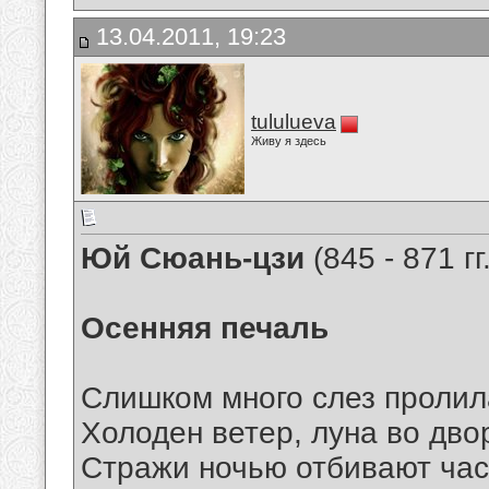
13.04.2011, 19:23
tululueva
Живу я здесь
Юй Сюань-цзи
(845 - 871 гг.
Осенняя печаль
Слишком много слез пролил
Холоден ветер, луна во дво
Стражи ночью отбивают часы