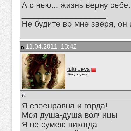
А с нею... жизнь верну себе.
__________________
Не будите во мне зверя, он 
11.04.2011, 18:42
tululueva
Живу я здесь
Я своенравна и горда!
Моя душа-душа волчицы
Я не сумею никогда