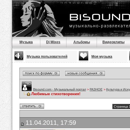
Музыка
Dj Mixes
Альбомы
Видеоклипы
Музыка пользователей
Моя музыка
Bisound.com - Музыкальный портал
>
РАЗНОЕ
>
Культура и Иск
Любимые стихотворения!
Страница 1
11.04.2011, 17:59