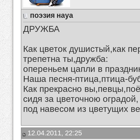
поэзия науа
ДРУЖБА
Как цветок душистый,как пе
трепетна ты,дружба:
опереньем цапли в праздник
Наша песня-птица,птица-бу
Как прекрасно вы,певцы,поё
сидя за цветочною оградой,
под навесом из цветущих ве
12.04.2011, 22:25