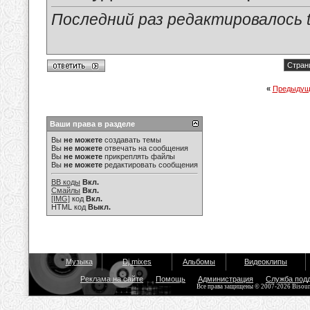
Последний раз редактировалось tu
Стран
«
Предыдущ
Ваши права в разделе
Вы
не можете
создавать темы
Вы
не можете
отвечать на сообщения
Вы
не можете
прикреплять файлы
Вы
не можете
редактировать сообщения
BB коды
Вкл.
Смайлы
Вкл.
[IMG]
код
Вкл.
HTML код
Выкл.
Музыка
Dj mixes
Альбомы
Видеоклипы
Реклама на сайте
Помощь
Администрация
Служба под
Все права защищены © 2007-2026 Bisou