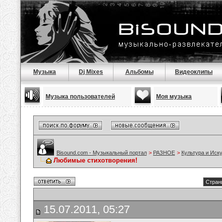
Музыка
Dj Mixes
Альбомы
Видеоклипы
Музыка пользователей
Моя музыка
Bisound.com - Музыкальный портал
>
РАЗНОЕ
>
Культура и Иск
Любимые стихотворения!
Стран
15.07.2011, 05:27