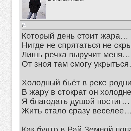
Активный пользователь
Который день стоит жара…
Нигде не спрятаться не ск
Лишь речка выручит меня…
От зноя там смогу укрытьс
Холодный бьёт в реке родн
В жару в стократ он холод
Я благодать душой постиг…
Жить стало сразу веселее
Как будто в Рай Земной по