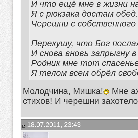
И что ещё мне в жизни 
Я с рюкзака достам обе
Черешни с собственного
Перекушу, что Бог посл
И снова вновь запрыгну 
Родник мне тот спасен
Я телом всем обрёл своб
Молодчина, Мишка!
Мне аж
стихов! И черешни захотел
18.07.2011, 23:43