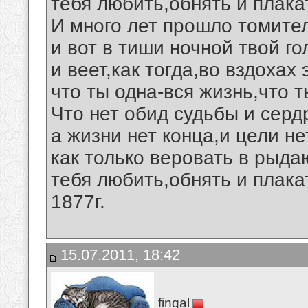
тебя любить,обнять и плака
И много лет прошло томител
и вот в тиши ночной твой г
и веет,как тогда,во вздохах 
что ты одна-вся жизнь,что 
Что нет обид судьбы и серд
а жизни нет конца,и цели не
как только веровать в рыда
тебя любить,обнять и плака
1877г.
15.07.2011, 18:42
fingal