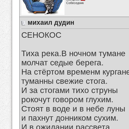
Собеседник
михаил дудин
СЕНОКОС
Тиха река.В ночном тумане
молчат седые берега.
На стёртом временм курган
туманны свежие стога.
И за стогами тихо струны
рокочут говором глухим.
Стоят в воде и в небе луны
и пахнут донником сухим.
И в ожидании рассвета