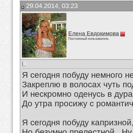
29.04.2014, 03:23
Елена Евдокимова
Постоянный пользователь
Я сегодня побуду немного 
Закреплю в волосах чуть п
И нескромно оденусь в дура
До утра просижу с романти
Я сегодня побуду капризной
Но безумно прелестной...Ну