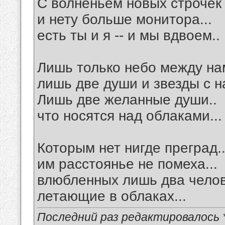
С волненьем новых строчек
и нету больше монитора...
есть ты и я -- и мы вдвоем..
Лишь только небо между на
лишь две души и звезды с н
Лишь две желанные души..
что носятся над облаками...
Которым нет нигде преград.
им расстоянье не помеха...
влюбленных лишь два челов
летающие в облаках...
Последний раз редактировалось *