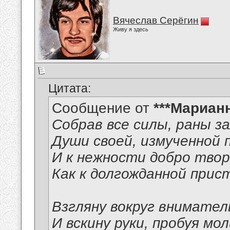
Вячеслав Серёгин
Живу я здесь
Цитата:
Сообщение от
***Мариан
Собрав все силы, раны з
Души своей, измученной 
И к нежности добро твор
Как к долгожданной прис
Взгляну вокруг внимател
И вскину руки, пробуя мо