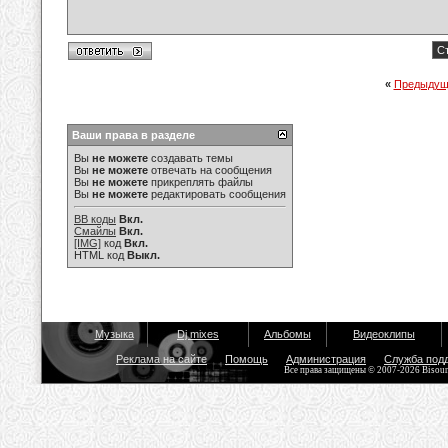
С
«
Предыдущ
Ваши права в разделе
Вы
не можете
создавать темы
Вы
не можете
отвечать на сообщения
Вы
не можете
прикреплять файлы
Вы
не можете
редактировать сообщения
BB коды
Вкл.
Смайлы
Вкл.
[IMG]
код
Вкл.
HTML код
Выкл.
Музыка
Dj mixes
Альбомы
Видеоклипы
Реклама на сайте
Помощь
Администрация
Служба под
Все права защищены © 2007-2026 Bisou