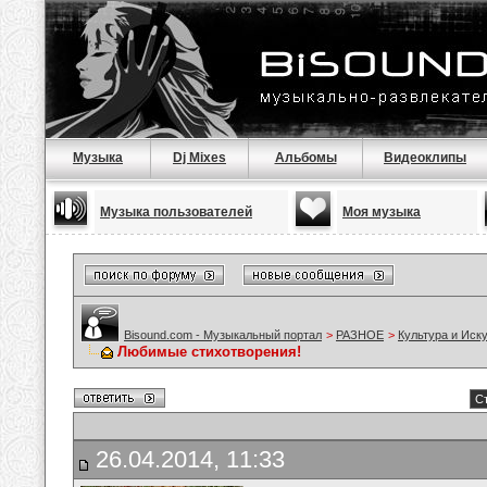
Музыка
Dj Mixes
Альбомы
Видеоклипы
Музыка пользователей
Моя музыка
Bisound.com - Музыкальный портал
>
РАЗНОЕ
>
Культура и Иск
Любимые стихотворения!
С
26.04.2014, 11:33