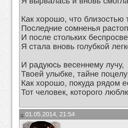
Я вырвалась и вновь смогл
Как хорошо, что близостью 
Последние сомненья расто
И после стольких беспросв
Я стала вновь голубкой лег
И радуюсь весеннему лучу,
Твоей улыбке, тайне поцел
Как хорошо, покуда рядом е
Тот человек, которого люблю
01.05.2014, 21:54