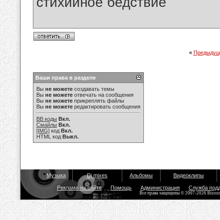
стихийное бедствие
«
Предыдущ
Ваши права в разделе
Вы
не можете
создавать темы
Вы
не можете
отвечать на сообщения
Вы
не можете
прикреплять файлы
Вы
не можете
редактировать сообщения
BB коды
Вкл.
Смайлы
Вкл.
[IMG]
код
Вкл.
HTML код
Выкл.
Музыка
Dj mixes
Альбомы
Видеоклипы
Реклама на сайте
Помощь
Администрация
Служба под
Все права защищены © 2007-2026 Bisou