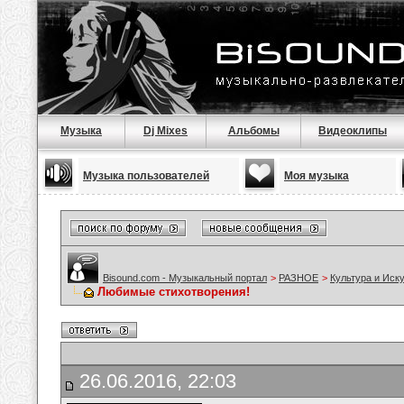
Музыка
Dj Mixes
Альбомы
Видеоклипы
Музыка пользователей
Моя музыка
Bisound.com - Музыкальный портал
>
РАЗНОЕ
>
Культура и Иск
Любимые стихотворения!
26.06.2016, 22:03