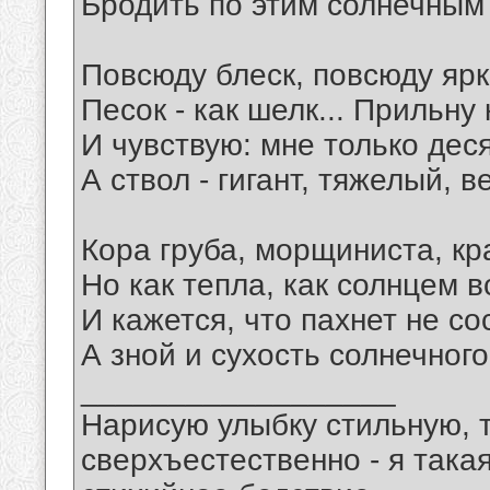
Бродить по этим солнечным
Повсюду блеск, повсюду ярк
Песок - как шелк... Прильну
И чувствую: мне только деся
А ствол - гигант, тяжелый, 
Кора груба, морщиниста, кр
Но как тепла, как солнцем в
И кажется, что пахнет не со
А зной и сухость солнечного
__________________
Нарисую улыбку стильную, т
сверхъестественно - я така