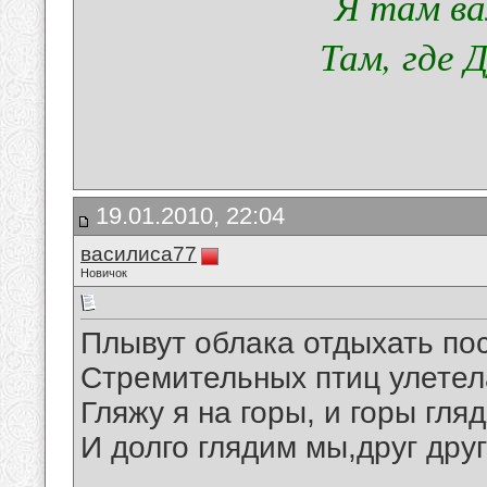
Я там ва
Там, где 
19.01.2010, 22:04
василиса77
Новичок
Плывут облака отдыхать пос
Стремительных птиц улетела
Гляжу я на горы, и горы гля
И долго глядим мы,друг дру