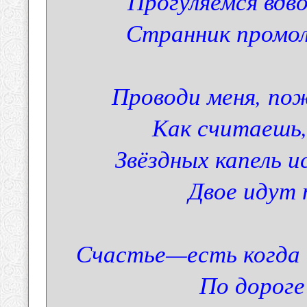
Прогуляемся вдв
Странник промол
Проводи меня, по
Как считаешь,
Звёздных капель 
Двое идут 
Счастье—есть когда о
По дороге