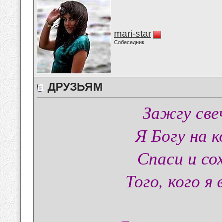
mari-star
Собеседник
ДРУЗЬЯМ
Зажгу све
Я Богу на 
Спаси и со
Того, кого я