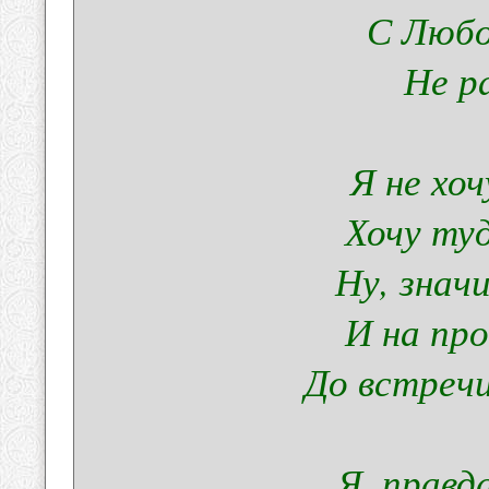
С Любо
Не р
Я не хоч
Хочу туд
Ну, знач
И на пр
До встречи
Я, правд