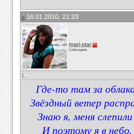
16.01.2010, 21:33
mari-star
Собеседник
Где-то там за облак
Звёздный ветер распр
Знаю я, меня слепили
И поэтому я в небо,