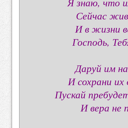
Я знаю, что 
Сейчас жив
И в жизни в
Господь, Теб
Даруй им на
И сохрани их 
Пускай пребудет
И вера не 