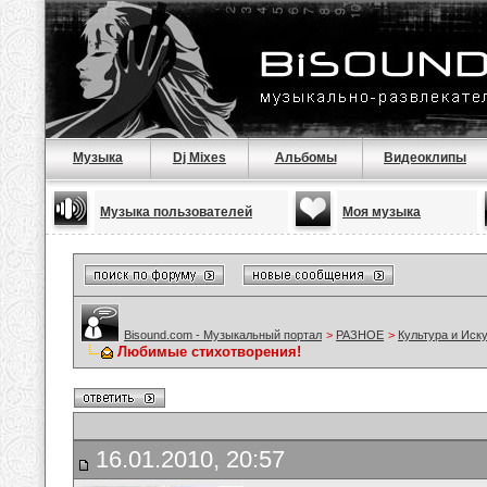
Музыка
Dj Mixes
Альбомы
Видеоклипы
Музыка пользователей
Моя музыка
Bisound.com - Музыкальный портал
>
РАЗНОЕ
>
Культура и Иск
Любимые стихотворения!
16.01.2010, 20:57