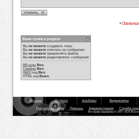
«
Предыдущ
Ваши права в разделе
Вы
не можете
создавать темы
Вы
не можете
отвечать на сообщения
Вы
не можете
прикреплять файлы
Вы
не можете
редактировать сообщения
BB коды
Вкл.
Смайлы
Вкл.
[IMG]
код
Вкл.
HTML код
Выкл.
Музыка
Dj mixes
Альбомы
Видеоклипы
Реклама на сайте
Помощь
Администрация
Служба под
Все права защищены © 2007-2026 Bisou