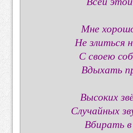
Всей этой
Мне хорошо
Не злиться н
С своею со
Вдыхать пр
Высоких зв
Случайных зву
Вбирать в