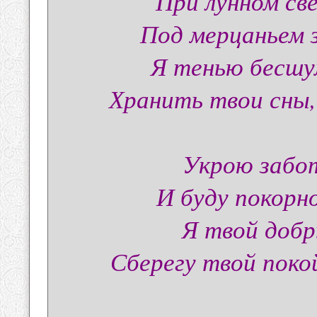
При лунном св
Под мерцаньем 
Я тенью бесшум
Хранить твои сны,
Укрою забот
И буду покорн
Я твой добр
Сберегу твой поко