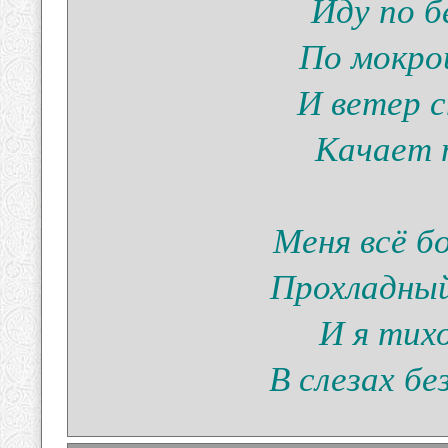
Иду по б
По мокрой
И ветер 
Качает п
Меня всё б
Прохладный
И я тих
В слезах бе