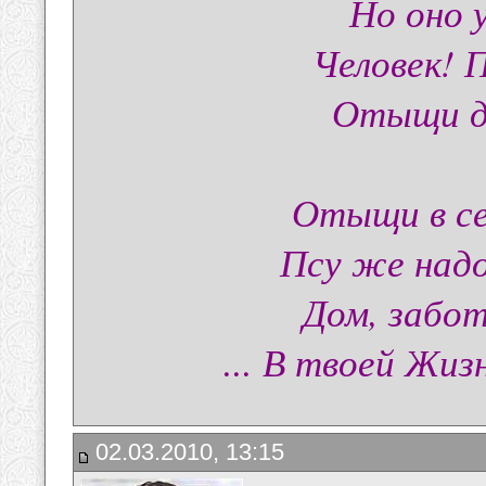
Но оно у
Человек! 
Отыщи до
Отыщи в се
Псу же надо
Дом, забот
... В твоей Жиз
02.03.2010, 13:15