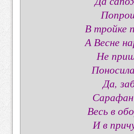
Да сапо
Попрощ
В тройке 
А Весне н
Не приш
Поносила
Да, за
Сарафан 
Весь в об
И в прич