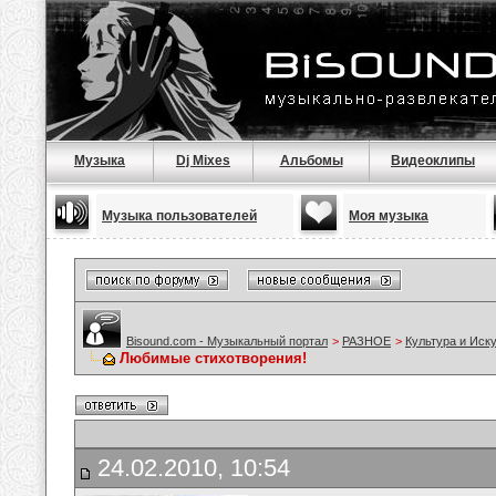
Музыка
Dj Mixes
Альбомы
Видеоклипы
Музыка пользователей
Моя музыка
Bisound.com - Музыкальный портал
>
РАЗНОЕ
>
Культура и Иск
Любимые стихотворения!
24.02.2010, 10:54