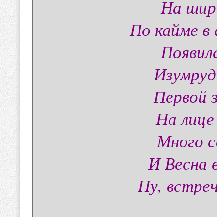
На шир
По кайме в
Появил
Изумруд
Первой 
На лице
Много с
И Весна 
Ну, встре