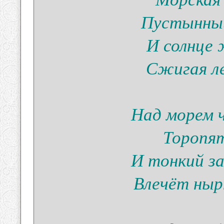
Пустынный
И солнце 
Сжигая ле
Над морем 
Торопят
И тонкий за
Влечёт нырн