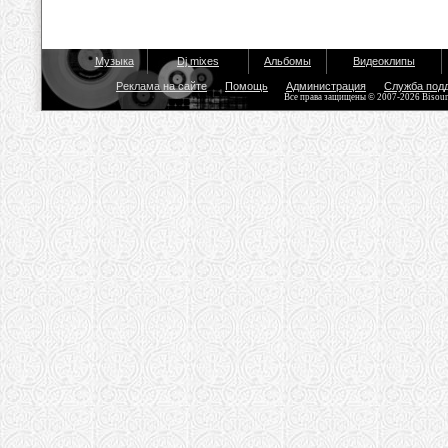
Музыка
Dj mixes
Альбомы
Видеоклипы
Реклама на сайте
Помощь
Администрация
Служба под
Все права защищены © 2007-2026 Bisou