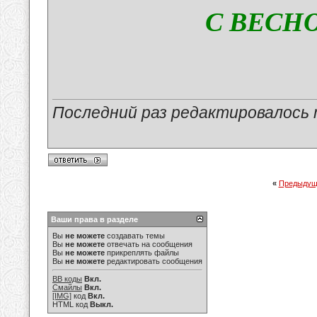
С ВЕСНО
Последний раз редактировалось ma
«
Предыдущ
Ваши права в разделе
Вы
не можете
создавать темы
Вы
не можете
отвечать на сообщения
Вы
не можете
прикреплять файлы
Вы
не можете
редактировать сообщения
BB коды
Вкл.
Смайлы
Вкл.
[IMG]
код
Вкл.
HTML код
Выкл.