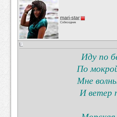
mari-star
Собеседник
Иду по б
По мокрой
Мне волн
И ветер 
Морская 