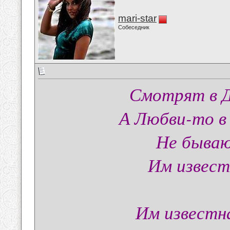
mari-star
Собеседник
Смотрят в Д
А Любви-то в 
Не бываю
Им извест
Им известна