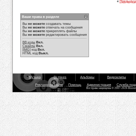
«
Предыдущ
Ваши права в разделе
Вы
не можете
создавать темы
Вы
не можете
отвечать на сообщения
Вы
не можете
прикреплять файлы
Вы
не можете
редактировать сообщения
BB коды
Вкл.
Смайлы
Вкл.
[IMG]
код
Вкл.
HTML код
Выкл.
Музыка
Dj mixes
Альбомы
Видеоклипы
Реклама на сайте
Помощь
Администрация
Служба под
Все права защищены © 2007-2026 Bisou