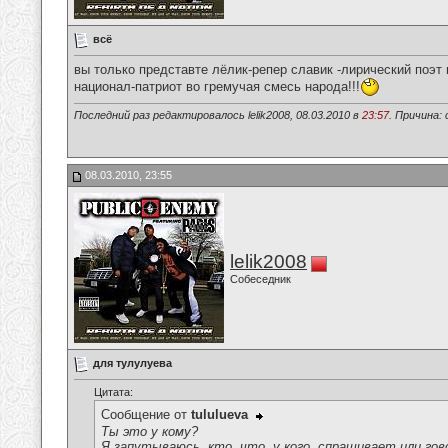
всё
вы только представте лёлик-репер славик -лирический поэт
национал-патриот во гремучая смесь народа!!!
Последний раз редактировалось lelik2008, 08.03.2010 в
23:57
. Причина: 
08.03.2010, 23:55
lelik2008
Собеседник
для тулулуева
Цитата:
Сообщение от
tululueva
Ты это у кому?
Я запутываюсь, кто, что, у кого, спрашивает или гов