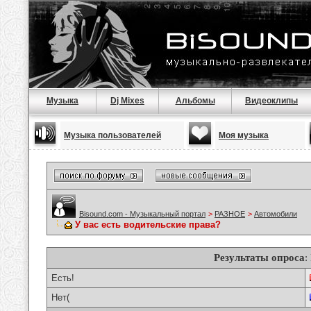
Музыка
Dj Mixes
Альбомы
Видеоклипы
Музыка пользователей
Моя музыка
Bisound.com - Музыкальный портал
>
РАЗНОЕ
>
Автомобили
У вас есть водительские права?
Результаты опроса
:
Есть!
Нет(