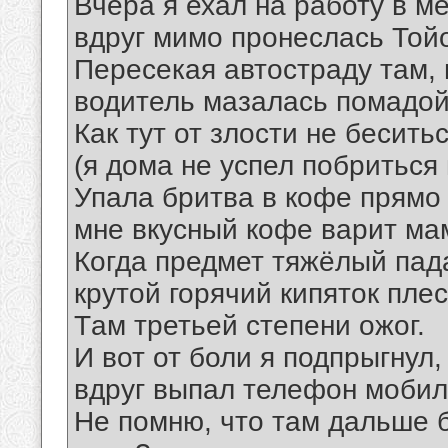
Вчера я ехал на работу в ме
вдруг мимо пронеслась Тойо
Пересекая автостраду там, 
водитель мазалась помадой
Как тут от злости не бесить
(я дома не успел побриться 
Упала бритва в кофе прямо 
мне вкусный кофе варит мама
Когда предмет тяжёлый пад
крутой горячий кипяток плес
Tам третьей степени ожог.
И вот от боли я подпрыгнул,
вдруг выпал телефон мобиль
Не помню, что там дальше б