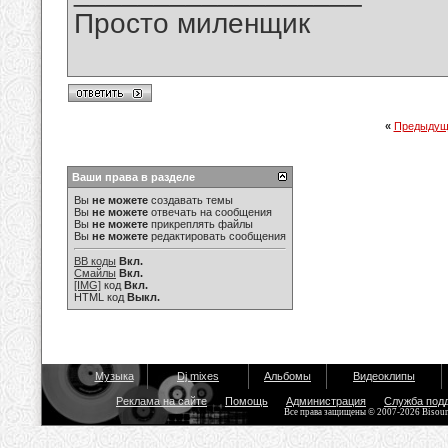
Просто миленщик
«
Предыдущ
Ваши права в разделе
Вы
не можете
создавать темы
Вы
не можете
отвечать на сообщения
Вы
не можете
прикреплять файлы
Вы
не можете
редактировать сообщения
BB коды
Вкл.
Смайлы
Вкл.
[IMG]
код
Вкл.
HTML код
Выкл.
Музыка
Dj mixes
Альбомы
Видеоклипы
Реклама на сайте
Помощь
Администрация
Служба под
Все права защищены © 2007-2026 Bisou