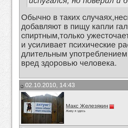
испугался, но поверил и б
Обычно в таких случаях,не
добавляют в пищу капли га
спиртным,только ужесточает
и усиливает психические р
длительным употреблением
вред здоровью человека.
02.10.2010, 14:43
Макс Железякин
Живу я здесь