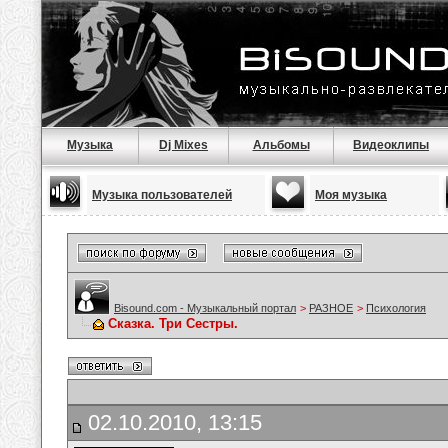
Музыка
Dj Mixes
Альбомы
Видеоклипы
Музыка пользователей
Моя музыка
Bisound.com - Музыкальный портал
>
РАЗНОЕ
>
Психология
Сказка. Три Сестры.
02.10.2010, 13:15