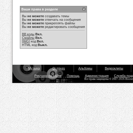
Ваши права в разделе
Вы
не можете
создавать темы
Вы
не можете
отвечать на сообщения
Вы
не можете
прикреплять файлы
Вы
не можете
редактировать сообщения
BB коды
Вкл.
Смайлы
Вкл.
[IMG]
код
Вкл.
HTML код
Выкл.
Музыка
Dj mixes
Альбомы
Видеоклипы
Реклама на сайте
Помощь
Администрация
Служба под
Все права защищены © 2007-2026 Bisou