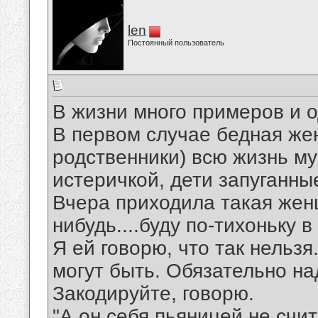
len
Постоянный пользователь
В жизни много примеров и о
В первом случае бедная жен
родственники) всю жизнь му
истеричкой, дети запуганны
Вчера приходила такая женщ
нибудь....буду по-тихоньку 
Я ей говорю, что так нельз
могут быть. Обязательно н
Закодируйте, говорю.
"А он себя пьяницей не счит