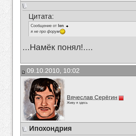
Цитата:
Сообщение от
len
я не про форум
...Намёк понял!....
09.10.2010, 10:02
Вячеслав Серёгин
Живу я здесь
Ипохондрия