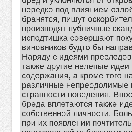
бред и уклоняются от откров
нередко под влиянием озло
бранятся, пишут оскорбите
производят публичные скан
исподтишка совершают поку
виновников будто бы направ
Наряду с идеями преследов
также другие нелепые идеи
содержания, а кроме того 
различные непреодолимые 
странности поведения. Впос
бреда вплетаются также ид
собственной личности. Бол
при их появлении почтитель