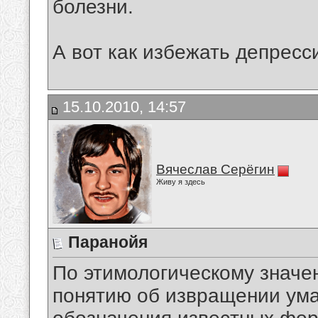
болезни.
А вот как избежать депресс
15.10.2010, 14:57
Вячеслав Серёгин
Живу я здесь
Паранойя
По этимологическому значен
понятию об извращении ума