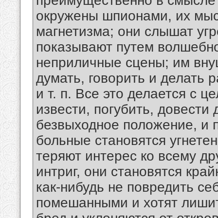
преимущественно в смысле
окружены шпионами, их мыс
магнетизма; они слышат угр
показывают путем волшебно
неприличные сцены; им вну
думать, говорить и делать 
и т. п. Все это делается с 
извести, погубить, довести 
безвыходное положение, и п
больные становятся угнете
теряют интерес ко всему др
интриг, они становятся кра
как-нибудь не повредить себ
помешанными и хотят лишит