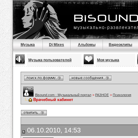
Музыка
Dj Mixes
Альбомы
Видеоклипы
Музыка пользователей
Моя музыка
Bisound.com - Музыкальный портал
>
РАЗНОЕ
>
Психология
Врачебный кабинет
06.10.2010, 14:53