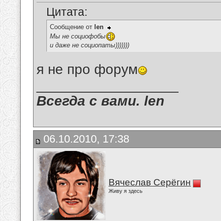
Цитата:
Сообщение от
len
Мы не социофобы
и даже не социопаты)))))))
я не про форум
__________________
Всегда с вами. len
06.10.2010, 17:38
Вячеслав Серёгин
Живу я здесь