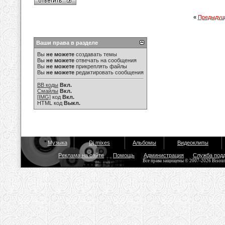
«
Предыдущ
Ваши права в разделе
Вы
не можете
создавать темы
Вы
не можете
отвечать на сообщения
Вы
не можете
прикреплять файлы
Вы
не можете
редактировать сообщения
BB коды
Вкл.
Смайлы
Вкл.
[IMG]
код
Вкл.
HTML код
Выкл.
Музыка
Dj mixes
Альбомы
Видеоклипы
Реклама на сайте
Помощь
Администрация
Служба под
Все права защищены © 2007-2026 Bisou