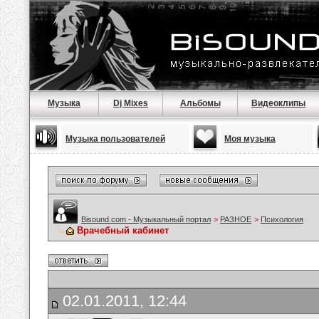
Музыка
Dj Mixes
Альбомы
Видеоклипы
Музыка пользователей
Моя музыка
Bisound.com - Музыкальный портал
>
РАЗНОЕ
>
Психология
Врачебный кабинет
02.01.2011, 12:44