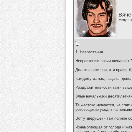
Вяче
Живу я з
1. Неврастения
Неврастению врачи называют "
Долотошники они, эти врачи. Д
Каждому из нас, пацаны, дове
Раздражительности там - выше 
Злые начальники десятилетиям
Те жестоко мучаются, не спят 
розовощекие уходят на пенсию
Вот у зверушек - там полное с
Изнемогающая от голода и жажд
шевелится. А после обморока -