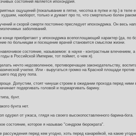
зчивых состояний является ипохондрия.
риятных ощущений (покалывание в пятке, чесотка в пупке и пр.) в теле 
о худшем, наоборот, только и думает про то, что смертельно болен рак
чений и скорой смерти постоянно преследует ипохондрика. Он весь нап
еизлечимых заболеваний.
 конце приобретают у ипохондрика всепоглощающий характер (да, по бо
дение по больницам и посещение врачей становится смыслом жизни.
навязчивое состояние, называемое: в науке - контрастным влечением, а 
оды в Российской Империи, тот поймет, о чем я).
елать нечто недозволенное, противоречащее законодательству, воспит
азической училке. Или - выругаться громко на Красной площади против 
шего под руку попа.
проще. Допустим, стоят чинуши строем в ожидании прохода перед ними 
начинает подергивать головой и подмаргивать барину.
типа, бунт.
кого бунта нет.
п одурел от ужаса, глядя на своего высокопоставленного барина-бога.
ое состояние, которое я называю "синдром бюрократа".
 рассуждения перед кем угодно, хоть перед канарейкой, на какие угодн