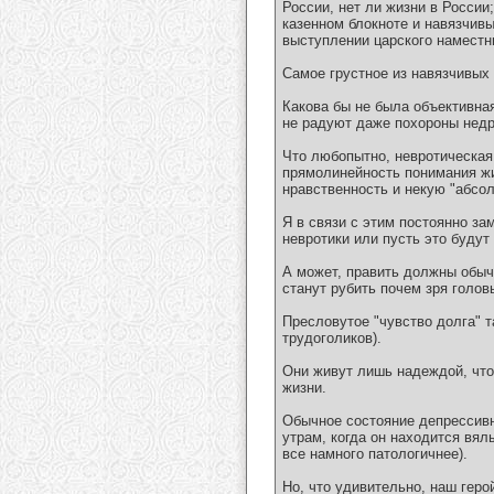
России, нет ли жизни в России
казенном блокноте и навязчивы
выступлении царского наместн
Самое грустное из навязчивых 
Какова бы не была объективная
не радуют даже похороны недр
Что любопытно, невротическая 
прямолинейность понимания жиз
нравственность и некую "абсо
Я в связи с этим постоянно з
невротики или пусть это будут
А может, править должны обычн
станут рубить почем зря голов
Пресловутое "чувство долга" т
трудоголиков).
Они живут лишь надеждой, что 
жизни.
Обычное состояние депрессивно
утрам, когда он находится вял
все намного патологичнее).
Но, что удивительно, наш геро