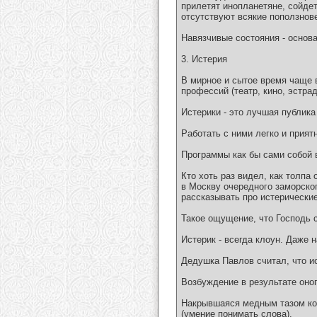
прилетят инопланетяне, сойдет 
отсутствуют всякие поползнов
Навязчивые состояния - основ
3. Истерия
В мирное и сытое время чаще 
профессий (театр, кино, эстрад
Истерики - это лучшая публика
Работать с ними легко и прият
Программы как бы сами собой 
Кто хоть раз видел, как толп
в Москву очередного заморско
рассказывать про истерические
Такое ощущение, что Господь с
Истерик - всегда клоун. Даже 
Дедушка Павлов считал, что и
Возбуждение в результате оног
Накрывшаяся медным тазом кор
(умение понимать слова).