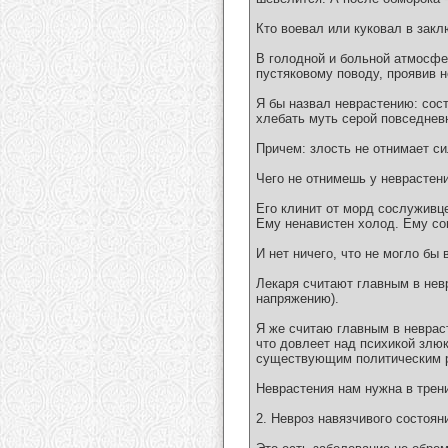
Кто воевал или куковал в зак
В голодной и больной атмосфе
пустяковому поводу, проявив н
Я бы назвал неврастению: сос
хлебать муть серой повседнев
Причем: злость не отнимает си
Чего не отнимешь у неврастени
Его клинит от морд сослуживце
Ему ненавистен холод. Ему со
И нет ничего, что не могло бы
Лекаря считают главным в нев
напряжению).
Я же считаю главным в неврас
что довлеет над психикой злюк
существующим политическим р
Неврастения нам нужна в трен
2. Невроз навязчивого состоян