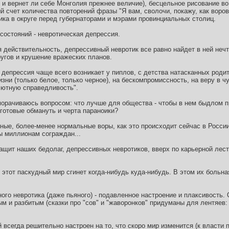
; и вернет ли себе Монголия прежнее величие), бесцельное рисование в
й счет количества повторений фразы "Я вам, сволочи, покажу, как воров
ика в округе перед губернаторами и мэрами провинциальных столиц.
состояний - невротическая депрессия.
 действительность, депрессивный невротик все равно найдет в ней нечт
угов и крушение вражеских планов.
депрессия чаще всего возникает у пиплов, с детства натасканных роди
ни (только белое, только черное), на бескомпромиссность, на веру в ч
лютную справедливость".
аморачиваюсь вопросом: что лучше для общества - чтобы в нем быдлом 
 готовые обмануть и черта параноики?
ые, более-менее нормальные воры, как это происходит сейчас в России
ы миллионам сограждан...
ащит наших бедолаг, депрессивных невротиков, вверх по карьерной лес
этот паскудный мир сгинет когда-нибудь куда-нибудь. В этом их больна
го невротика (даже пьяного) - подавленное настроение и плаксивость.
ым и разбитым (сказки про "сов" и "жаворонков" придуманы для лентяев: 
й всегда решительно настроен на то, что скоро мир изменится (к власти 