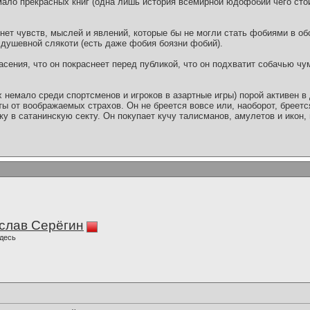
ло прекрасных книг (одна лишь история всемирной юдофобии чего стоит)
нет чувств, мыслей и явлений, которые бы не могли стать фобиями в об
 душевной слякоти (есть даже фобия боязни фобий).
сения, что он покраснеет перед публикой, что он подхватит собачью чум
х немало среди спортсменов и игроков в азартные игры) порой активен 
ы от воображаемых страхов. Он не бреется вовсе или, наоборот, бреетс
дку в сатанинскую секту. Он покупает кучу талисманов, амулетов и икон
слав Серёгин
десь