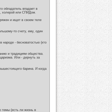
его обладатель впадает в
ом, холерой или СПИДом.
ряжен и ищет в своем теле
льшому-то счету, ему, один
в народе - бесноватостью (кто
анию и традициям общества.
царизма. Или - дернуть за
вышестоящего барина. И когда
о темы (есть ли жизнь в