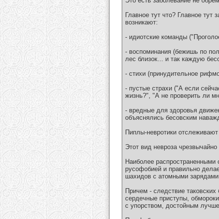
Это есть заболевание не обре
Главное тут что? Главное тут 
возникают:
- идиотские команды ("Проголос
- воспоминания (бежишь по пол
лес близок... и так каждую бе
- стихи (принудительное рифмо
- пустые страхи ("А если сейча
жизнь?", "А не проверить ли мн
- вредные для здоровья движен
объяснялись бесовским наважд
Пиплы-невротики отслеживают э
Этот вид невроза чрезвычайно 
Наиболее распространенными с
русофобией и правильно делае
шахидов с атомными зарядами 
Причем - следствие таковских 
сердечные приступы, обмороки 
с упорством, достойным лучшег