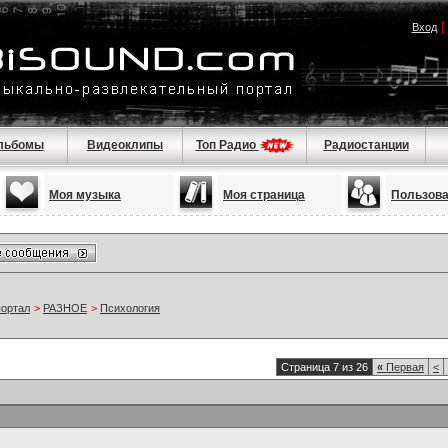
Вход
льбомы
Видеоклипы
Топ Радио
Радиостанции
Моя музыка
Моя страница
Пользов
портал
>
РАЗНОЕ
>
Психология
Страница 7 из 26
«
Первая
<