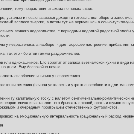
лючении, тому неврастения знакома не понаслышке.
ре, усталые и невыспавшиеся доходяги готовы с пол оборота завестись 
ехилый всплеск энергии, а потом тут же вернувшись в сонно-тускло-уны
тоянием вечного недовольства, с периодами недолгой радостной злобы 
ности.
лы у неврастеника, а наоборот - дает хорошее настроение, прибавляет с
ка, так это - богатой гаммы раздражителей.
в или однокашников. Его воротит от запаха вьетнамской кухни и вида н
нно днем. Ему беспокойно ночью.
 вызвать озлобление и кипиш у неврастеника.
растении астению (вечная усталость и утрата способности к длительно
тении ту капитальную тоску с налетом сентиментально-романтической 
и-неврастеника и заставляет его брызгать слюной, орать и шумно испус
ежимом и очередным проигрышем отечественных футболистов.
ировках на эмоциональную интервальность (рациональный расход нервно
ия