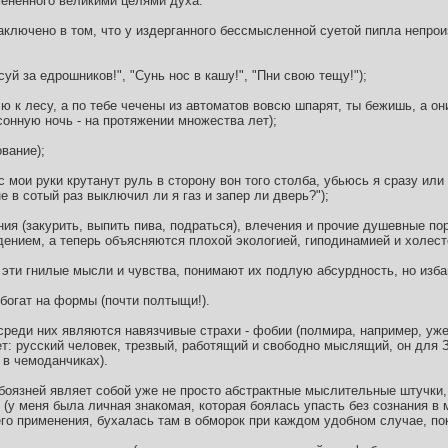
мененного великими целями духа.
заключено в том, что у издерганного бессмысленной суетой пипла непро
уй за едрошников!", "Сунь нос в кашу!", "Пни свою тещу!");
ю к лесу, а по тебе чечены из автоматов вовсю шпарят, ты бежишь, а они
ссонную ночь - на протяжении множества лет);
вание);
с мои руки крутанут руль в сторону вон того столба, убьюсь я сразу или
е в сотый раз выключил ли я газ и запер ли дверь?");
ия (закурить, выпить пива, подраться), влечения и прочие душевные п
ением, а теперь объясняются плохой экологией, гиподинамией и холес
ти гнилые мысли и чувства, понимают их подлую абсурдность, но избав
богат на формы (почти полтыщи!).
реди них являются навязчивые страхи - фобии (полмира, например, уж
т: русский человек, трезвый, работящий и свободно мыслящий, он для З
в чемоданчиках).
боязней являет собой уже не просто абстрактные мыслительные штучки,
(у меня была личная знакомая, которая боялась упасть без сознания в 
о применения, бухалась там в обморок при каждом удобном случае, пока