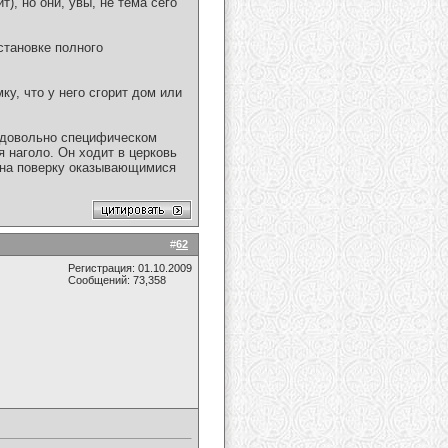
, но они, увы, не тема сего
становке полного
ку, что у него сгорит дом или
в довольно специфическом
я наголо. Он ходит в церковь
, на поверку оказывающимися
#
62
Регистрация: 01.10.2009
Сообщений: 73,358