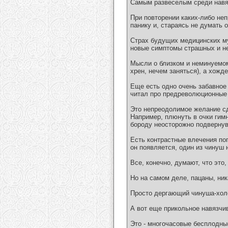
Самым развеселым среди навя
При повторении каких-либо неп
панику и, стараясь не думать 
Страх будущих медицинских му
новые симптомы страшных и н
Мысли о близком и неминуемом
хрен, нечем заняться), а хож
Еще есть одно очень забавное 
читал про предреволюционные г
Это непреодолимое желание сд
Например, плюнуть в очки гимн
бороду неосторожно подвернув
Есть контрастные влечения по
он появляется, один из чинуш 
Все, конечно, думают, что это, 
Но на самом деле, пацаны, ника
Просто дергающий чинуша-холо
А вот еще прикольное навязчив
Это - многочасовые бесплодные