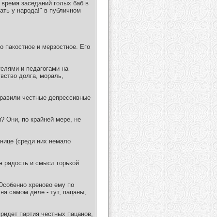
о время заседаний голых баб в
ать у народа!" в публичном
о пакостное и мерзостное. Его
телями и педагогами на
увство долга, мораль,
правили честные депрессивные
? Они, по крайней мере, не
тнице (среди них немало
я радость и смысл горькой
 Особенно хреново ему по
на самом деле - тут, пацаны,
придет партия честных пацанов,