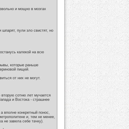
извольно и мощно в мозгах
 шпарят, пули зло свистят, но
 останусь калекой на всю
орывы, которые раньше
териновой пищей.
иться от них не могут.
е вторую сотню лет мучается
апада и Востока - страшнее
 а вполне конкретный понос,
метрополитене и, тем не менее,
 не завела себе тачку).