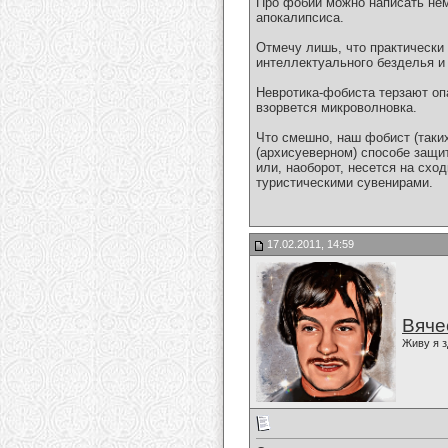
Про фобии можно написать нема
апокалипсиса.
Отмечу лишь, что практически 
интеллектуального безделья и
Невротика-фобиста терзают опа
взорвется микроволновка.
Что смешно, наш фобист (таки
(архисуеверном) способе защит
или, наоборот, несется на схо
туристическими сувенирами.
17.02.2011, 14:59
Вяче
Живу я з