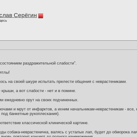
слав Серёгин
десь
состоянием раздражительной слабости".
ятлы!
лось на своей шкуре испытать прелести общения с неврастениками.
крыши, а вот слабости - нет и в помине.
и ежедневно орут на своих подчиненных.
ночами и мрут от инфарктов, а ихним начальникам-неврастеникам - все, к
 под банкетные рукоплескания).
оответствие классической клинической картине.
ы собака-неврастеничка, валясь с усталых лап, будет до обморока лаят
 вновь повторит концерт до полного изнеможения.