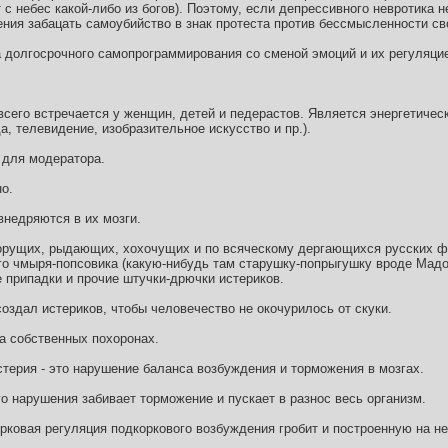
с небес какой-либо из богов). Поэтому, если депрессивного невротика не
ения забацать самоубийство в знак протеста против бессмысленности св
а долгосрочного самопрограммирования со сменой эмоций и их регуляци
всего встречается у женщин, детей и педерастов. Является энергетичес
а, телевидение, изобразительное искусство и пр.).
 для модератора.
но.
внедряются в их мозги.
а орущих, рыдающих, хохочущих и по всяческому дергающихся русских 
го чмыря-попсовика (какую-нибудь там старушку-попрыгушку вроде Мадо
 припадки и прочие штучки-дрючки истериков.
оздал истериков, чтобы человечество не окочурилось от скуки.
на собственных похоронах.
стерия - это нарушение баланса возбуждения и торможения в мозгах.
о нарушения забивает торможение и пускает в разнос весь организм.
ковая регуляция подкоркового возбуждения гробит и построенную на н