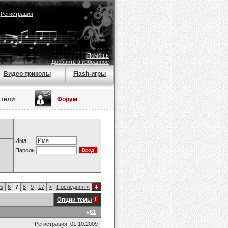
|
Регистрация
Помощь
Добавить в избранное
Видео приколы
Flash-игры
атели
Форум
Имя
Пароль
5
6
7
8
9
17
>
Последняя
»
Опции темы
#
61
Регистрация: 01.10.2009