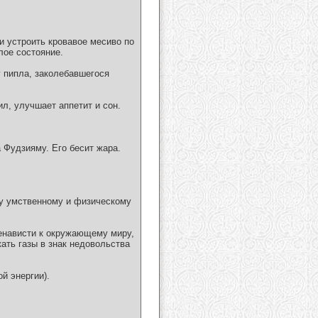
и устроить кровавое месиво по
лое состояние.
у пипла, заколебавшегося
ил, улучшает аппетит и сон.
а Фудзияму. Его бесит жара.
му умственному и физическому
ненависти к окружающему миру,
кать газы в знак недовольства
й энергии).