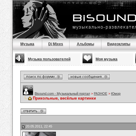
Музыка
Dj Mixes
Альбомы
Видеоклипы
Музыка пользователей
Моя музыка
Bisound.com - Музыкальный портал
>
РАЗНОЕ
>
Юмор
Прикольные, весёлые картинки
20.05.2011, 22:45