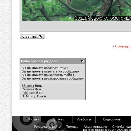
«
Предыдущ
Ваши права в разделе
Вы
не можете
создавать темы
Вы
не можете
отвечать на сообщения
Вы
не можете
прикреплять файлы
Вы
не можете
редактировать сообщения
BB коды
Вкл.
Смайлы
Вкл.
[IMG]
код
Вкл.
HTML код
Выкл.
Музыка
Dj mixes
Альбомы
Видеоклипы
Реклама на сайте
Помощь
Администрация
Служба под
Все права защищены © 2007-2026 Bisou