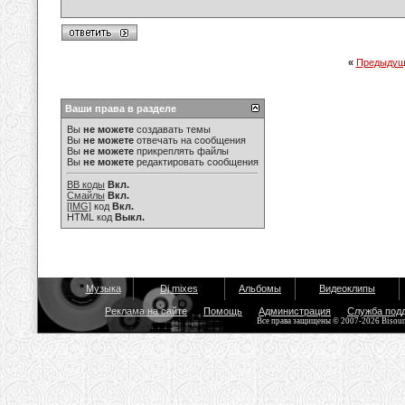
«
Предыдущ
Ваши права в разделе
Вы
не можете
создавать темы
Вы
не можете
отвечать на сообщения
Вы
не можете
прикреплять файлы
Вы
не можете
редактировать сообщения
BB коды
Вкл.
Смайлы
Вкл.
[IMG]
код
Вкл.
HTML код
Выкл.
Музыка
Dj mixes
Альбомы
Видеоклипы
Реклама на сайте
Помощь
Администрация
Служба под
Все права защищены © 2007-2026 Bisou