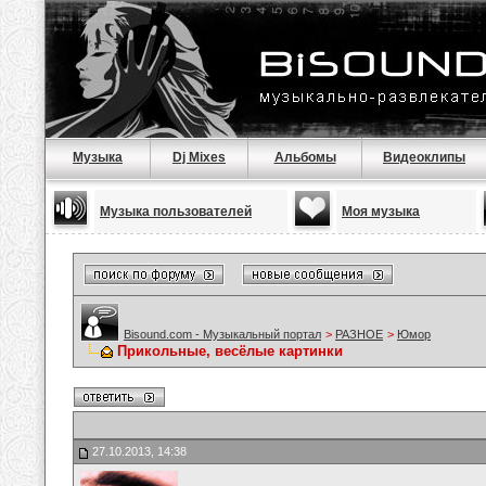
Музыка
Dj Mixes
Альбомы
Видеоклипы
Музыка пользователей
Моя музыка
Bisound.com - Музыкальный портал
>
РАЗНОЕ
>
Юмор
Прикольные, весёлые картинки
27.10.2013, 14:38