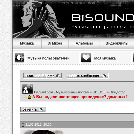
Музыка
Dj Mixes
Альбомы
Видеоклипы
Музыка пользователей
Моя музыка
Bisound.com - Музыкальный портал
>
РАЗНОЕ
>
Общество
А Вы видели настоящее привидение? домовых?
21.03.2011, 20:30