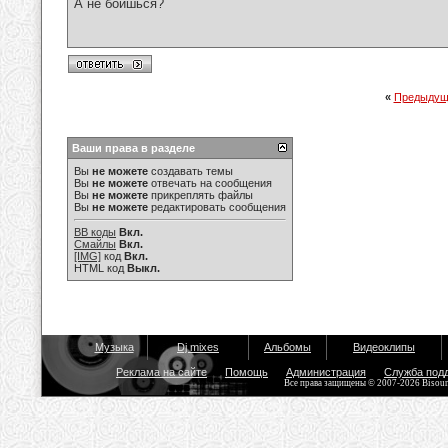
А не боишься?
«
Предыдущ
Ваши права в разделе
Вы
не можете
создавать темы
Вы
не можете
отвечать на сообщения
Вы
не можете
прикреплять файлы
Вы
не можете
редактировать сообщения
BB коды
Вкл.
Смайлы
Вкл.
[IMG]
код
Вкл.
HTML код
Выкл.
Музыка
Dj mixes
Альбомы
Видеоклипы
Реклама на сайте
Помощь
Администрация
Служба под
Все права защищены © 2007-2026 Bisou