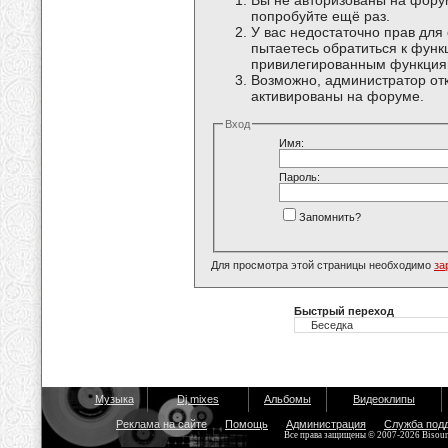
Вы не авторизованы на форум
попробуйте ещё раз.
У вас недостаточно прав для
пытаетесь обратиться к функ
привилегированным функция
Возможно, администратор отк
активированы на форуме.
Вход
Имя:
Пароль:
Запомнить?
Для просмотра этой страницы необходимо
за
Быстрый переход
Музыка
Dj mixes
Альбомы
Видеоклипы
Реклама на сайте
Помощь
Администрация
Служба под
Все права защищены © 2007-2026 Bisou