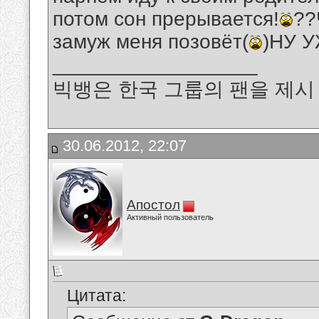
потом сон прерывается!
??
замуж меня позовёт(
)НУ У
__________________
빅뱅은 한국 그룹의 팬을 제시 B
30.06.2012, 22:07
Апостол
Активный пользователь
Цитата: