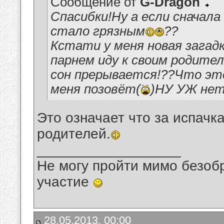
Сообщение от
G-Dragon
Спасибки!Ну а если сначал
стало грязным
??
Кстати у меня новая загадк
парнем иду к своим родителям
сон прерывается!??Что эт
меня позовёт(
)НУ УЖ нет
Это означает что за испачк
родителей.
__________________
Не могу пройти мимо безобр
участие
28.05.2013, 00:00