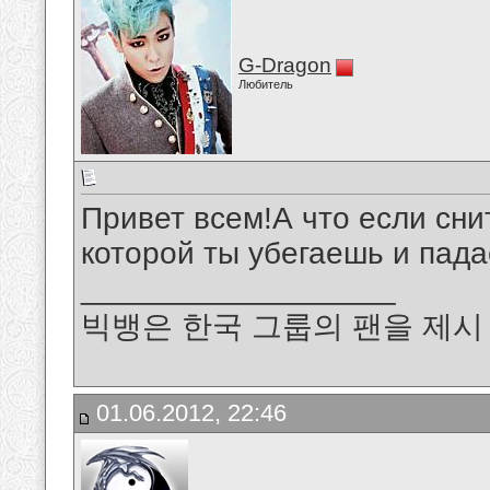
G-Dragon
Любитель
Привет всем!А что если сни
которой ты убегаешь и пада
__________________
빅뱅은 한국 그룹의 팬을 제시 B
01.06.2012, 22:46