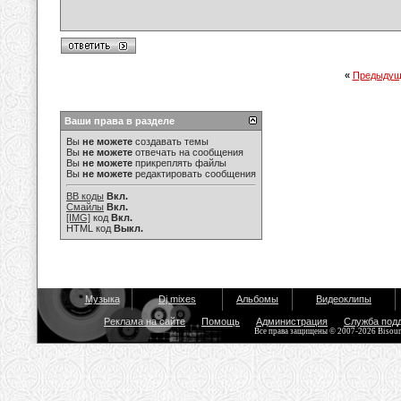
«
Предыдущ
Ваши права в разделе
Вы
не можете
создавать темы
Вы
не можете
отвечать на сообщения
Вы
не можете
прикреплять файлы
Вы
не можете
редактировать сообщения
BB коды
Вкл.
Смайлы
Вкл.
[IMG]
код
Вкл.
HTML код
Выкл.
Музыка
Dj mixes
Альбомы
Видеоклипы
Реклама на сайте
Помощь
Администрация
Служба под
Все права защищены © 2007-2026 Bisou