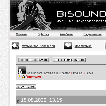
Музыка
Dj Mixes
Альбомы
Видеоклипы
Музыка пользователей
Моя музыка
Bisound.com - Музыкальный портал
>
РАЗНОЕ
>
Флуд
Гинеколог
18.08.2022, 13:15