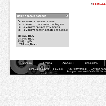
«
Предыдущ
Ваши права в разделе
Вы
не можете
создавать темы
Вы
не можете
отвечать на сообщения
Вы
не можете
прикреплять файлы
Вы
не можете
редактировать сообщения
BB коды
Вкл.
Смайлы
Вкл.
[IMG]
код
Вкл.
HTML код
Выкл.
Музыка
Dj mixes
Альбомы
Видеоклипы
Реклама на сайте
Помощь
Администрация
Служба под
Все права защищены © 2007-2026 Bisou