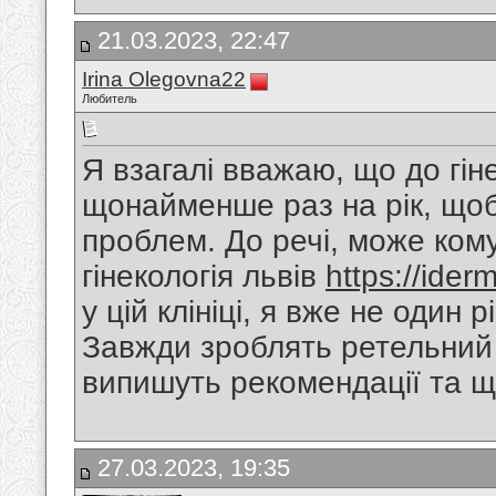
21.03.2023, 22:47
Irina Olegovna22
Любитель
Я взагалі вважаю, що до гін
щонайменше раз на рік, щоб
проблем. До речі, може ком
гінекологія львів
https://ider
у цій клініці, я вже не один
Завжди зроблять ретельний 
випишуть рекомендації та щ
27.03.2023, 19:35