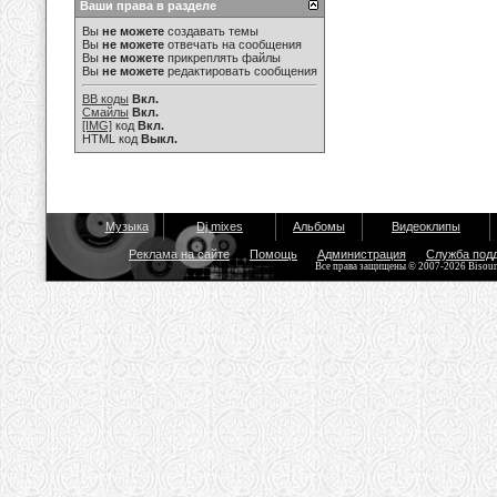
Ваши права в разделе
Вы
не можете
создавать темы
Вы
не можете
отвечать на сообщения
Вы
не можете
прикреплять файлы
Вы
не можете
редактировать сообщения
BB коды
Вкл.
Смайлы
Вкл.
[IMG]
код
Вкл.
HTML код
Выкл.
Музыка
Dj mixes
Альбомы
Видеоклипы
Реклама на сайте
Помощь
Администрация
Служба под
Все права защищены © 2007-2026 Bisou