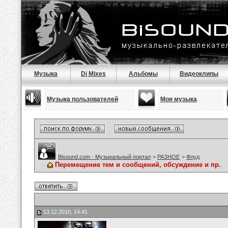
Музыка
Dj Mixes
Альбомы
Видеоклипы
Музыка пользователей
Моя музыка
Bisound.com - Музыкальный портал
>
РАЗНОЕ
>
Флуд
Перемещение тем и сообщений, обсуждение и пр.
13.12.2010, 14:41