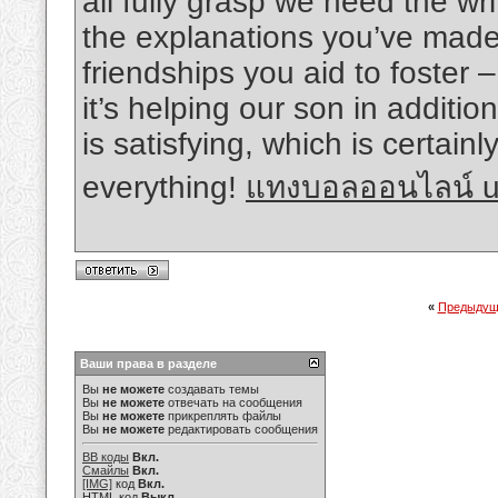
all fully grasp we need the writ
the explanations you’ve made,
friendships you aid to foster –
it’s helping our son in additio
is satisfying, which is certai
everything!
แทงบอลออนไลน์ u
«
Предыдущ
Ваши права в разделе
Вы
не можете
создавать темы
Вы
не можете
отвечать на сообщения
Вы
не можете
прикреплять файлы
Вы
не можете
редактировать сообщения
BB коды
Вкл.
Смайлы
Вкл.
[IMG]
код
Вкл.
HTML код
Выкл.