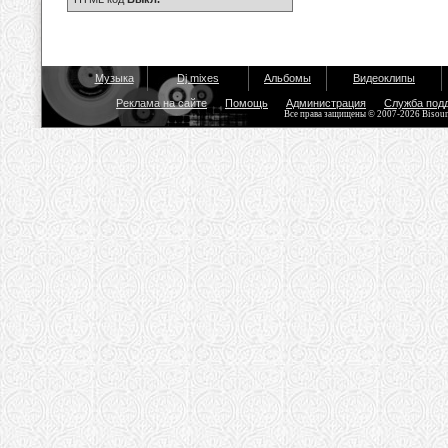
Музыка
Dj mixes
Альбомы
Видеоклипы
Реклама на сайте
Помощь
Администрация
Служба под
Все права защищены © 2007-2026 Bisou