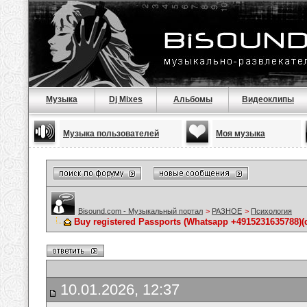
Музыка
Dj Mixes
Альбомы
Видеоклипы
Музыка пользователей
Моя музыка
Bisound.com - Музыкальный портал
>
РАЗНОЕ
>
Психология
Buy registered Passports (Whatsapp +4915231635788
10.01.2026, 12:37