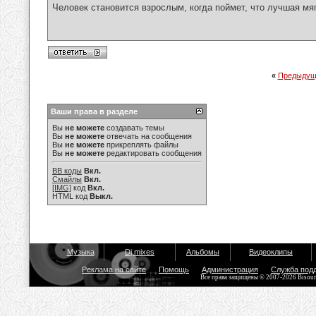
Человек становится взрослым, когда поймет, что лучшая мя
«
Предыдущ
Ваши права в разделе
Вы
не можете
создавать темы
Вы
не можете
отвечать на сообщения
Вы
не можете
прикреплять файлы
Вы
не можете
редактировать сообщения
BB коды
Вкл.
Смайлы
Вкл.
[IMG]
код
Вкл.
HTML код
Выкл.
Музыка
Dj mixes
Альбомы
Видеоклипы
Реклама на сайте
Помощь
Администрация
Служба под
Все права защищены © 2007-2026 Bisou