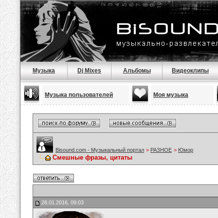
Музыка
Dj Mixes
Альбомы
Видеоклипы
Музыка пользователей
Моя музыка
Bisound.com - Музыкальный портал
>
РАЗНОЕ
>
Юмор
Смешные фразы, цитаты
28.01.2016, 09:03