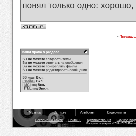
понял только одно: хорошо,
«
Предыдущ
Ваши права в разделе
Вы
не можете
создавать темы
Вы
не можете
отвечать на сообщения
Вы
не можете
прикреплять файлы
Вы
не можете
редактировать сообщения
BB коды
Вкл.
Смайлы
Вкл.
[IMG]
код
Вкл.
HTML код
Выкл.
Музыка
Dj mixes
Альбомы
Видеоклипы
Реклама на сайте
Помощь
Администрация
Служба под
Все права защищены © 2007-2026 Bisou