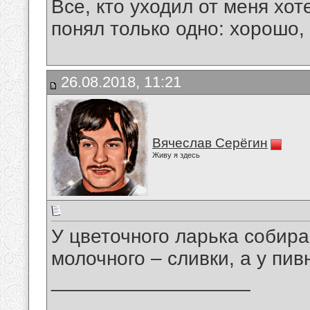
Все, кто уходил от меня хот
понял только одно: хорошо,
26.08.2018, 11:21
Вячеслав Серёгин
Живу я здесь
У цветочного ларька собира
молочного – сливки, а у пив
__________________
_______________________