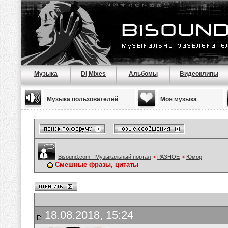
Музыка
Dj Mixes
Альбомы
Видеоклипы
Музыка пользователей
Моя музыка
Bisound.com - Музыкальный портал
>
РАЗНОЕ
>
Юмор
Смешные фразы, цитаты
18.08.2018, 15:24