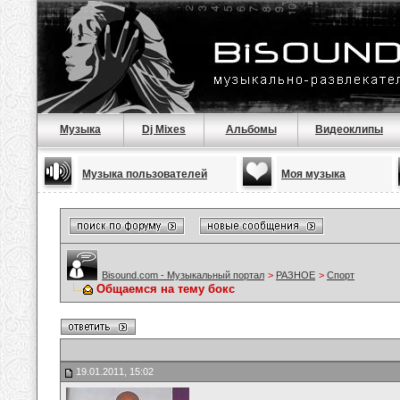
Музыка
Dj Mixes
Альбомы
Видеоклипы
Музыка пользователей
Моя музыка
Bisound.com - Музыкальный портал
>
РАЗНОЕ
>
Спорт
Общаемся на тему бокс
19.01.2011, 15:02