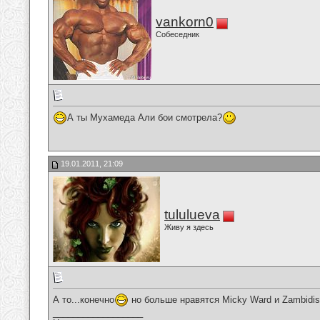
vankorn0
Собеседник
А ты Мухамеда Али бои смотрела?
19.01.2011, 21:09
tululueva
Живу я здесь
А то...конечно
но больше нравятся Micky Ward и Zambidis..
__________________