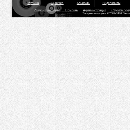
Музыка
Dj mixes
Альбомы
Видеоклипы
Реклама на сайте
Помощь
Администрация
Служба под
Все права защищены © 2007-2026 Bisou