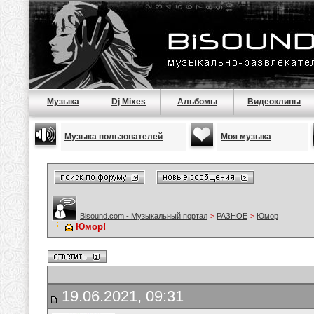
Музыка
Dj Mixes
Альбомы
Видеоклипы
Музыка пользователей
Моя музыка
Bisound.com - Музыкальный портал
>
РАЗНОЕ
>
Юмор
Юмор!
19.06.2021, 09:31