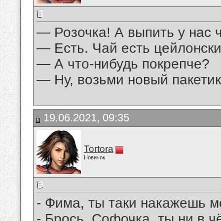
— Розочка! А выпить у нас 
— Есть. Чай есть цейлонски
— А что-нибудь покрепче?
— Ну, возьми новый пакетик
19.06.2021, 09:35
Tortora
Новичок
- Фима, ты таки накажешь м
- Брось, Софочка, ты ни в ч