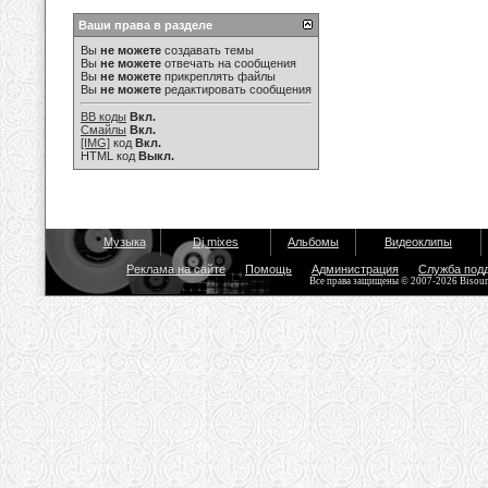
Ваши права в разделе
Вы
не можете
создавать темы
Вы
не можете
отвечать на сообщения
Вы
не можете
прикреплять файлы
Вы
не можете
редактировать сообщения
BB коды
Вкл.
Смайлы
Вкл.
[IMG]
код
Вкл.
HTML код
Выкл.
Музыка
Dj mixes
Альбомы
Видеоклипы
Реклама на сайте
Помощь
Администрация
Служба под
Все права защищены © 2007-2026 Bisou