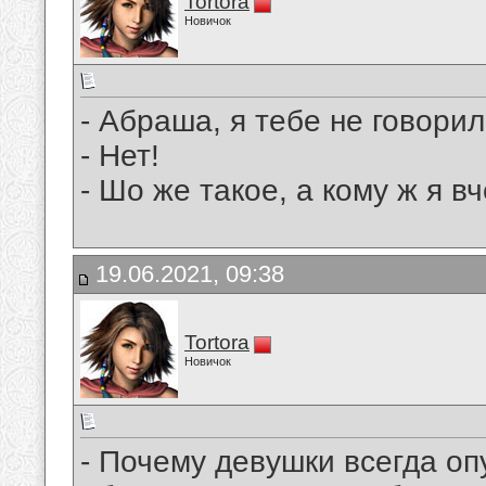
Tortora
Новичок
- Абраша, я тебе не говори
- Нет!
- Шо же такое, а кому ж я в
19.06.2021, 09:38
Tortora
Новичок
- Почемy девyшки всегда оп