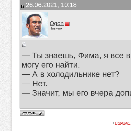
26.06.2021, 10:18
Ogon
Новичок
— Ты знаешь, Фима, я все 
могу его найти.
— А в холодильнике нет?
— Нет.
— Значит, мы его вчера доп
«
Предыдущ