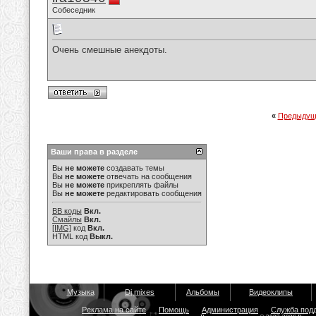
Собеседник
Очень смешные анекдоты.
«
Предыдущ
Ваши права в разделе
Вы
не можете
создавать темы
Вы
не можете
отвечать на сообщения
Вы
не можете
прикреплять файлы
Вы
не можете
редактировать сообщения
BB коды
Вкл.
Смайлы
Вкл.
[IMG]
код
Вкл.
HTML код
Выкл.
Музыка
Dj mixes
Альбомы
Видеоклипы
Реклама на сайте
Помощь
Администрация
Служба под