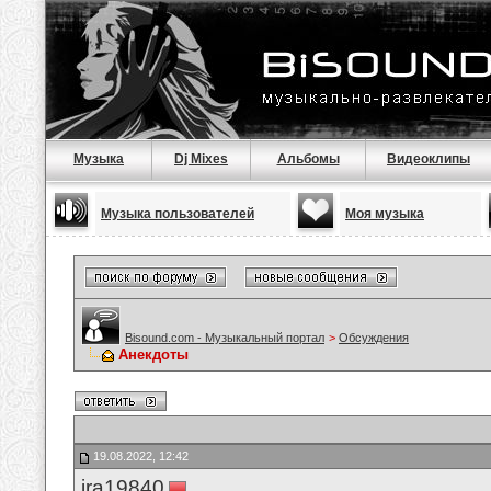
Музыка
Dj Mixes
Альбомы
Видеоклипы
Музыка пользователей
Моя музыка
Bisound.com - Музыкальный портал
>
Обсуждения
Анекдоты
19.08.2022, 12:42
ira19840