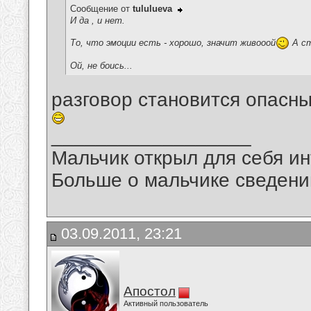
Сообщение от
tululueva
И да , и нет.
То, что эмоции есть - хорошо, значит живооой
А ст
Ой, не боись...
разговор становится опасн
__________________
Мальчик открыл для себя инт
Больше о мальчике сведений
03.09.2011, 23:21
Апостол
Активный пользователь