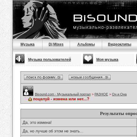
Музыка
Dj Mixes
Альбомы
Видеоклипы
Музыка пользователей
Моя музыка
Bisound.com - Музыкальный портал
>
РАЗНОЕ
>
Он и Она
поцелуй - измена или нет...?
Результаты опро
Да, это измена!
Да, но лучше об этом не знать...