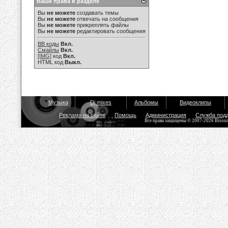
Ваши права в разделе
Вы
не можете
создавать темы
Вы
не можете
отвечать на сообщения
Вы
не можете
прикреплять файлы
Вы
не можете
редактировать сообщения
BB коды
Вкл.
Смайлы
Вкл.
[IMG]
код
Вкл.
HTML код
Выкл.
Музыка
Dj mixes
Альбомы
Видеоклипы
Реклама на сайте
Помощь
Администрация
Служба под
Все права защищены © 2007-2026 Bisou