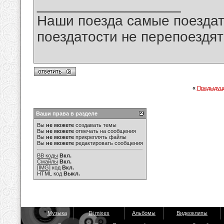
__________________
Наши поезда самые поездат
поездатости не перепоездят
«
Предыдущ
Ваши права в разделе
Вы
не можете
создавать темы
Вы
не можете
отвечать на сообщения
Вы
не можете
прикреплять файлы
Вы
не можете
редактировать сообщения
BB коды
Вкл.
Смайлы
Вкл.
[IMG]
код
Вкл.
HTML код
Выкл.
Музыка
Dj mixes
Альбомы
Видеоклипы