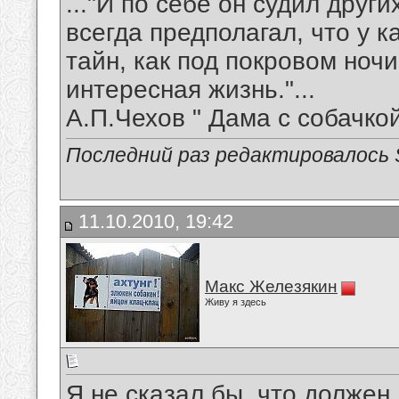
..."И по себе он судил други
всегда предполагал, что у 
тайн, как под покровом ноч
интересная жизнь."...
А.П.Чехов " Дама с собачко
Последний раз редактировалось Spi
11.10.2010, 19:42
Макс Железякин
Живу я здесь
Я не сказал бы, что должен.