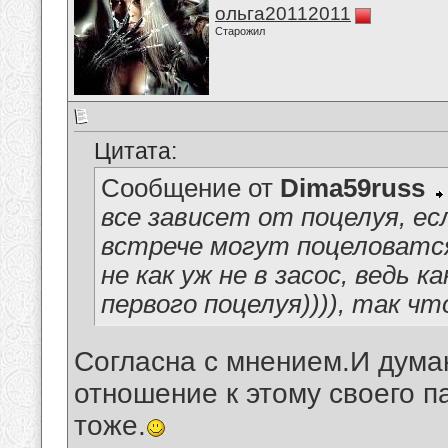
ольга20112011
Старожил
Цитата:
Сообщение от
Dima59russ
все зависет от поцелуя, ес
встрече могут поцеловатся,
не как уж не в засос, ведь к
первого поцелуя)))), так ч
Согласна с мнением.И дума
отношение к этому своего п
тоже.