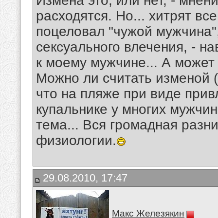
Измена это, или нет, - мнен
расходятся. Но... хитрят вс
поцеловал "чужой мужчина",
сексуального влечения, - н
к моему мужчине... А может
Можно ли считать изменой (и
что на пляже при виде при
купальнике у многих мужчи
тема... Вся громадная разн
физиологии.
29.08.2010, 17:47
Макс Железякин