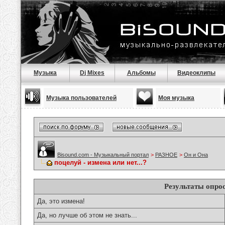
Музыка
Dj Mixes
Альбомы
Видеоклипы
Музыка пользователей
Моя музыка
Bisound.com - Музыкальный портал
>
РАЗНОЕ
>
Он и Она
поцелуй - измена или нет...?
Результаты опро
Да, это измена!
Да, но лучше об этом не знать...