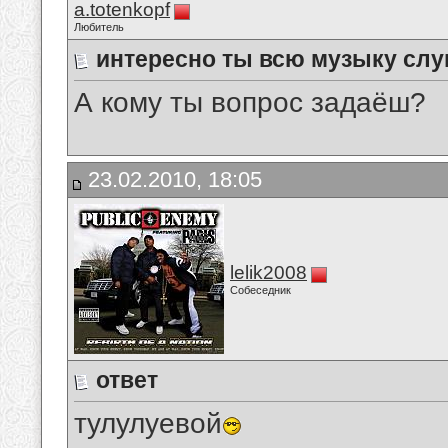
a.totenkopf
Любитель
интересно ты всю музыку сл
А кому ты вопрос задаёш?
23.02.2010, 18:05
lelik2008
Собеседник
ответ
тулулуевой