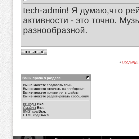
tech-admin! Я думаю,что ре
активности - это точно. Муз
разнообразной.
«
Предыдущ
Ваши права в разделе
Вы
не можете
создавать темы
Вы
не можете
отвечать на сообщения
Вы
не можете
прикреплять файлы
Вы
не можете
редактировать сообщения
BB коды
Вкл.
Смайлы
Вкл.
[IMG]
код
Вкл.
HTML код
Выкл.