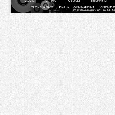
Музыка
Dj mixes
Альбомы
Видеоклипы
Реклама на сайте
Помощь
Администрация
Служба под
Все права защищены © 2007-2026 Bisou