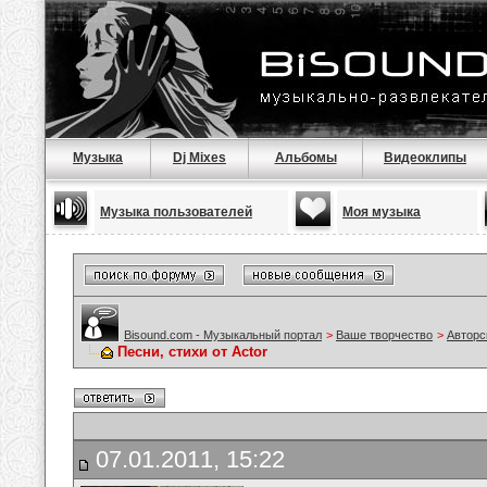
Музыка
Dj Mixes
Альбомы
Видеоклипы
Музыка пользователей
Моя музыка
Bisound.com - Музыкальный портал
>
Ваше творчество
>
Авторс
Песни, стихи от Actor
07.01.2011, 15:22