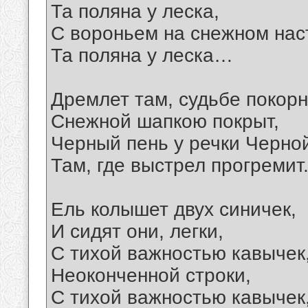
Та поляна у леска,
С вороньем на снежном нас
Та поляна у леска…
Дремлет там, судьбе покор
Снежной шапкою покрыт,
Черный пень у речки Черно
Там, где выстрел прогремит
Ель колышет двух синичек,
И сидят они, легки,
С тихой важностью кавычек
Неоконченной строки,
С тихой важностью кавычек