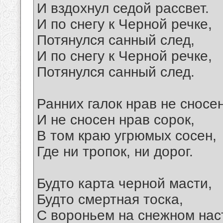
И вздохнул седой рассвет.
И по снегу к Черной речке,
Потянулся санный след,
И по снегу к Черной речке,
Потянулся санный след.
Ранних галок нрав не сносе
И не сносен нрав сорок,
В том краю угрюмых сосен,
Где ни тропок, ни дорог.
Будто карта черной масти,
Будто смертная тоска,
С вороньем на снежном нас