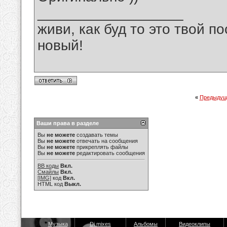
__________________
живи, как буд то это твой п
новый!
«
Предыдущ
Ваши права в разделе
Вы
не можете
создавать темы
Вы
не можете
отвечать на сообщения
Вы
не можете
прикреплять файлы
Вы
не можете
редактировать сообщения
BB коды
Вкл.
Смайлы
Вкл.
[IMG]
код
Вкл.
HTML код
Выкл.
Музыка
Dj mixes
Альбомы
Видеоклипы