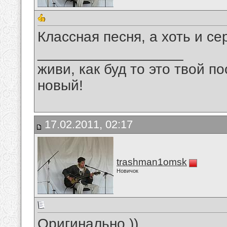
Классная песня, а хоть и се
__________________
живи, как буд то это твой п
новый!
17.02.2011, 02:17
trashman1omsk
Новичок
Оригинально ))