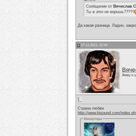
Сообщение от
Вячеслав С
Ты в это не веришь?????
Да какая разница. Ладно, закр
27.11.2011, 22:44
Вяче
Живу я з
Страна любви
http://www.bisound.com/index.p
Миниатюры