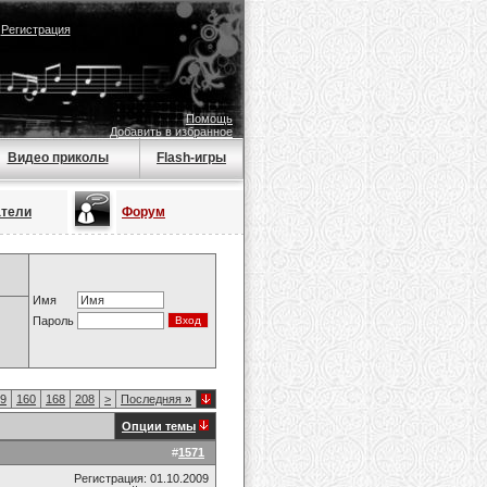
|
Регистрация
Помощь
Добавить в избранное
Видео приколы
Flash-игры
атели
Форум
Имя
Пароль
9
160
168
208
>
Последняя
»
Опции темы
#
1571
Регистрация: 01.10.2009