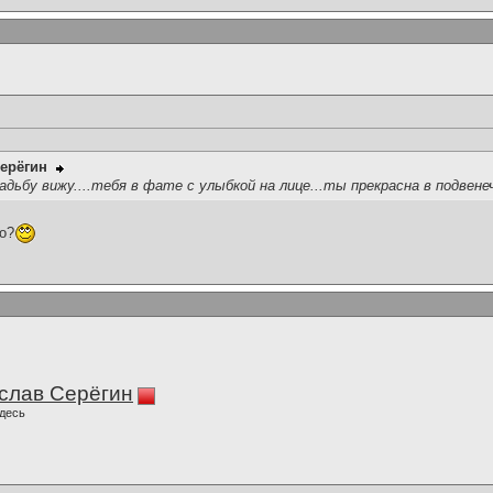
ерёгин
адьбу вижу....тебя в фате с улыбкой на лице...ты прекрасна в подвен
то?
слав Серёгин
десь