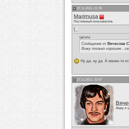
27.11.2011, 21:35
Marimusa
Постоянный пользователь
Цитата:
Сообщение от
Вячеслав С
Вижу только хорошее...св
Ну да, ну да. А жених-то к
27.11.2011, 22:07
Вяче
Живу я з