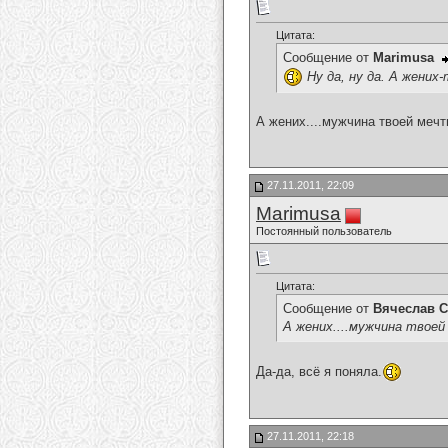
Цитата:
Сообщение от
Marimusa
Ну да, ну да. А жених
А жених....мужчина твоей мечты!!!
27.11.2011, 22:09
Marimusa
Постоянный пользователь
Цитата:
Сообщение от
Вячеслав С
А жених....мужчина твоей ме
Да-да, всё я поняла.
27.11.2011, 22:18