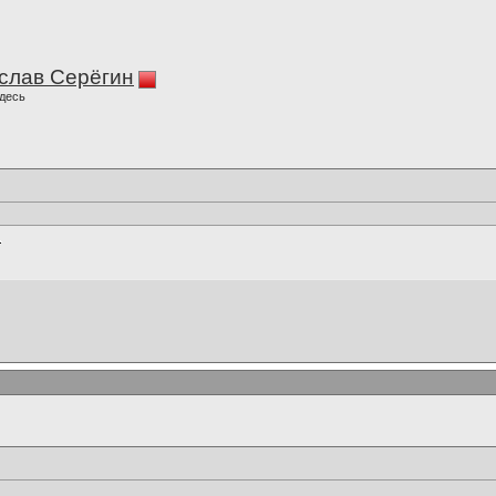
слав Серёгин
десь