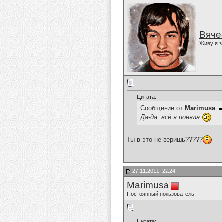
Вяче
Живу я з
Цитата:
Сообщение от
Marimusa
Да-да, всё я поняла.
Ты в это не веришь?????
27.11.2011, 22:24
Marimusa
Постоянный пользователь
Цитата: