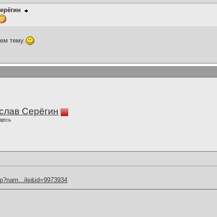
ерёгин
оем тему.
слав Серёгин
десь
hp?nam...ile&id=9973934