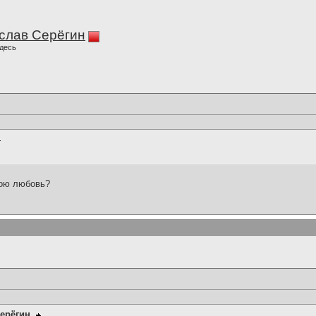
слав Серёгин
десь
вою любовь?
ерёгин