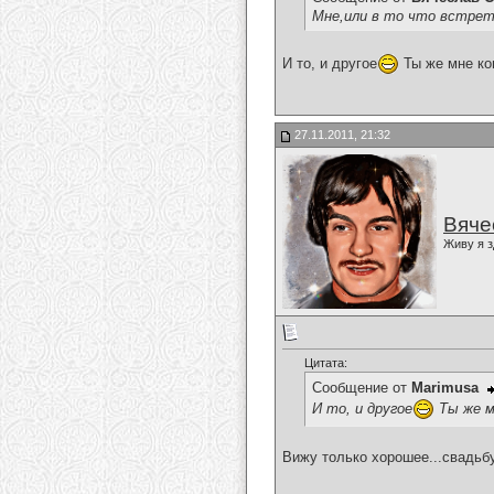
Мне,или в то что встре
И то, и другое
Ты же мне ко
27.11.2011, 21:32
Вяче
Живу я з
Цитата:
Сообщение от
Marimusa
И то, и другое
Ты же м
Вижу только хорошее...свадьбу