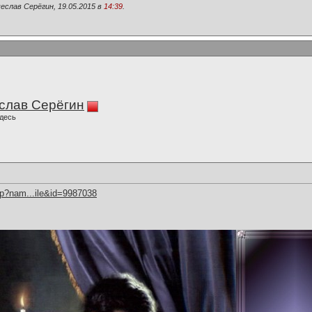
еслав Серёгин, 19.05.2015 в
14:39
.
слав Серёгин
десь
hp?nam...ile&id=9987038