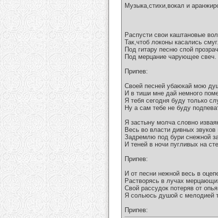
Музыка,стихи,вокал и аранжир
Распусти свои каштановые во
Так,чтоб локоны касались сму
Под гитару песню спой прозра
Под мерцание чарующее свеч.
Припев:
Своей песней убаюкай мою ду
И в тиши мне дай немного поме
Я тебя сегодня буду только сл
Ну а сам тебе не буду подпева
Я застыну молча словно извая
Весь во власти дивных звуков 
Задремлю под бури снежной з
И теней в ночи пугливых на сте
Припев:
И от песни нежной весь в оцеп
Растворясь в лучах мерцающи
Свой рассудок потеряв от опь
Я сольюсь душой с мелодией т
Припев: