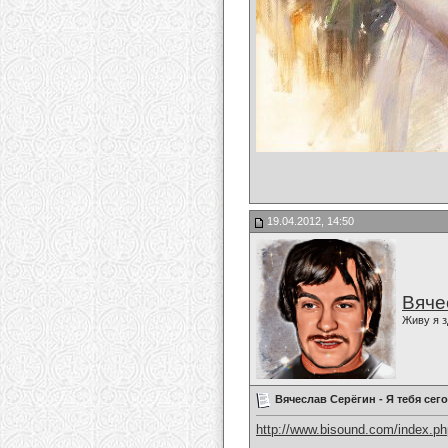
19.04.2012, 14:50
Вяче
Живу я з
Вячеслав Серёгин - Я тебя сег
http://www.bisound.com/index.p