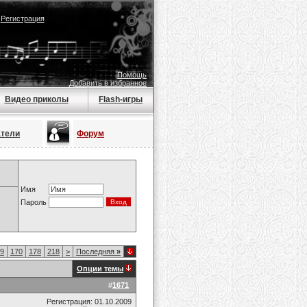
|
Регистрация
Помощь
Добавить в избранное
Видео приколы
Flash-игры
атели
Форум
Имя
Пароль
9
170
178
218
>
Последняя
»
Опции темы
#
1671
Регистрация: 01.10.2009