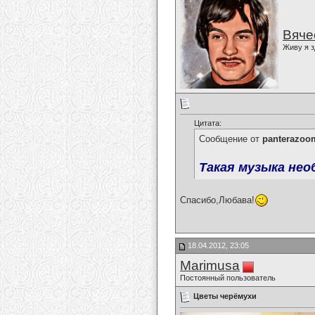
Вяче
Живу я з
Цитата:
Сообщение от
panterazoo
Такая музыка нео
Спасибо,Любава!
18.04.2012, 23:05
Marimusa
Постоянный пользователь
Цветы черёмухи