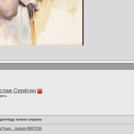
слав Серёгин
десь
одня буду только слушать
hp?nam...ile&id=9987038