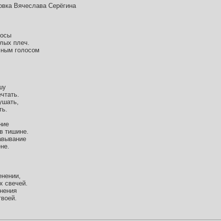
овка Вячеслава Серёгина
лосы
глых плеч.
чным голосом
шу
чтать.
ушать,
ть.
ние
в тишине.
авывание
не.
енении,
х свечей.
янения
воей.