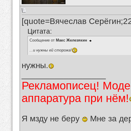
[quote=Вячеслав Серёгин;2
Цитата:
Сообщение от
Макс Железякин
...и нужны ей сторожа!
нужны.
__________________
Рекламописец! Модер
аппаратура при нём!
Я мзду не беру
Мне за де