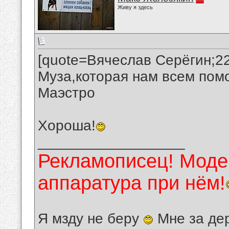
Живу я здесь
[quote=Вячеслав Серёгин;2
Муза,которая нам всем помо
Маэстро
Хороша!
__________________
Рекламописец! Модер
аппаратура при нём!
Я мзду не беру
Мне за де