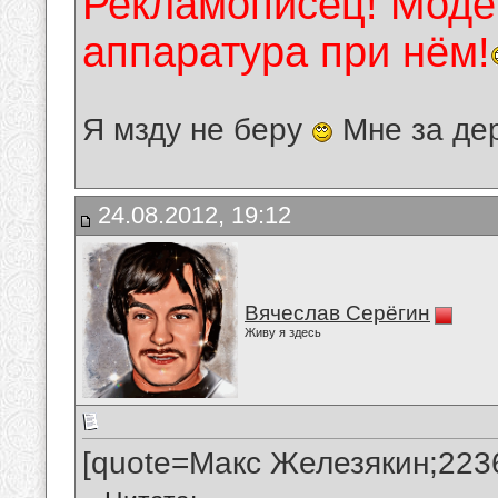
Рекламописец! Модер
аппаратура при нём!
Я мзду не беру
Мне за де
24.08.2012, 19:12
Вячеслав Серёгин
Живу я здесь
[quote=Макс Железякин;223