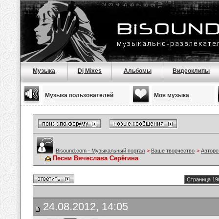
Музыка
Dj Mixes
Альбомы
Видеоклипы
Музыка пользователей
Моя музыка
Bisound.com - Музыкальный портал
>
Ваше творчество
>
Авторс
Песни Вячеслава Серёгина
Страница 19
24.08.2012, 14:05