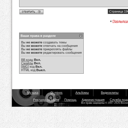
Страница 19
«
Предыдущ
Ваши права в разделе
Вы
не можете
создавать темы
Вы
не можете
отвечать на сообщения
Вы
не можете
прикреплять файлы
Вы
не можете
редактировать сообщения
BB коды
Вкл.
Смайлы
Вкл.
[IMG]
код
Вкл.
HTML код
Выкл.
Музыка
Dj mixes
Альбомы
Видеоклипы
Реклама на сайте
Помощь
Администрация
Служба под
Все права защищены © 2007-2026 Bisou