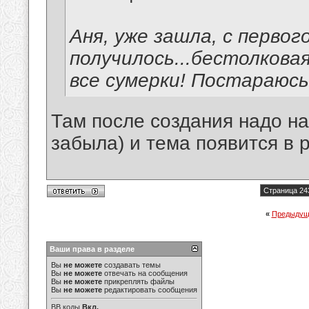
Аня, уже зашла, с первого
получилось...бестолковая 
все сумерки! Постараюсь,
Там после создания надо на
забыла) и тема появится в 
Страница 24
«
Предыдущ
Ваши права в разделе
Вы
не можете
создавать темы
Вы
не можете
отвечать на сообщения
Вы
не можете
прикреплять файлы
Вы
не можете
редактировать сообщения
BB коды
Вкл.