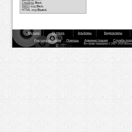
Смайлы
Вкл.
[IMG]
код
Вкл.
HTML код
Выкл.
Музыка
Dj mixes
Альбомы
Видеоклипы
Реклама на сайте
Помощь
Администрация
Служба под
Все права защищены © 2007-2026 Bisou