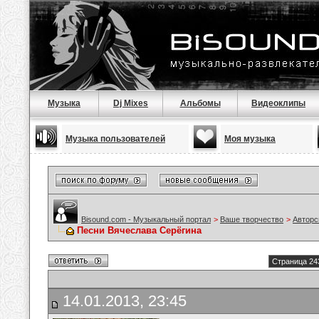
Музыка
Dj Mixes
Альбомы
Видеоклипы
Музыка пользователей
Моя музыка
Bisound.com - Музыкальный портал
>
Ваше творчество
>
Авторс
Песни Вячеслава Серёгина
Страница 24
14.01.2013, 23:45