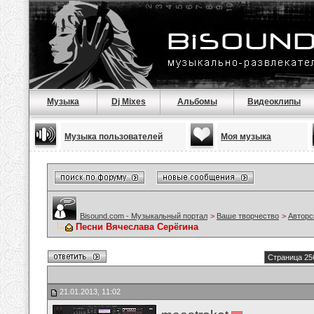
Музыка
Dj Mixes
Альбомы
Видеоклипы
Музыка пользователей
Моя музыка
Bisound.com - Музыкальный портал
>
Ваше творчество
>
Авторс
Песни Вячеслава Серёгина
Страница 25
21.01.2013, 11:02