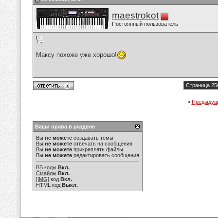
maestrokot
Постоянный пользователь
Максу похоже уже хорошо!
Страница 25
«
Предыдущ
Ваши права в разделе
Вы
не можете
создавать темы
Вы
не можете
отвечать на сообщения
Вы
не можете
прикреплять файлы
Вы
не можете
редактировать сообщения
BB коды
Вкл.
Смайлы
Вкл.
[IMG]
код
Вкл.
HTML код
Выкл.