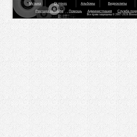
Музыка
Dj mixes
Альбомы
Видеоклипы
Реклама на сайте
Помощь
Администрация
Служба под
Все права защищены © 2007-2026 Bisou