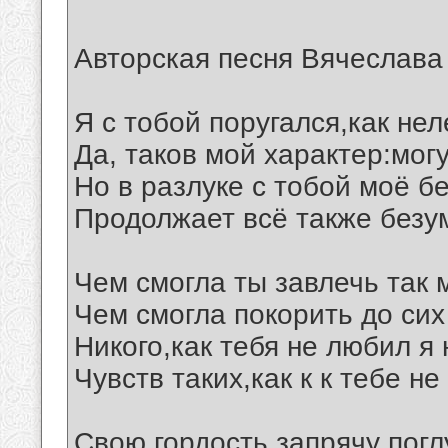
Авторская песня Вячеслава
Я с тобой поругался,как не
Да, таков мой характер:мог
Но в разлуке с тобой моё б
Продолжает всё также безу
Чем смогла ты завлечь так 
Чем смогла покорить до сих
Никого,как тебя не любил я 
Чувств таких,как к к тебе не
Свою гордость запрячу погл