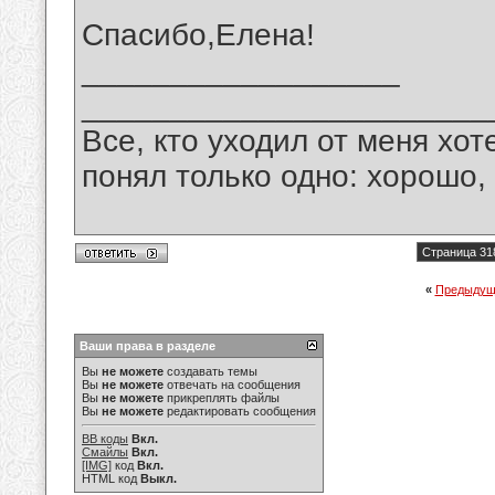
Спасибо,Елена!
__________________
_______________________
Все, кто уходил от меня хот
понял только одно: хорошо,
Страница 31
«
Предыдущ
Ваши права в разделе
Вы
не можете
создавать темы
Вы
не можете
отвечать на сообщения
Вы
не можете
прикреплять файлы
Вы
не можете
редактировать сообщения
BB коды
Вкл.
Смайлы
Вкл.
[IMG]
код
Вкл.
HTML код
Выкл.