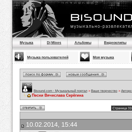
Музыка
Dj Mixes
Альбомы
Видеоклипы
Музыка пользователей
Моя музыка
Bisound.com - Музыкальный портал
>
Ваше творчество
>
Авторс
Песни Вячеслава Серёгина
Страница 31
10.02.2014, 15:44