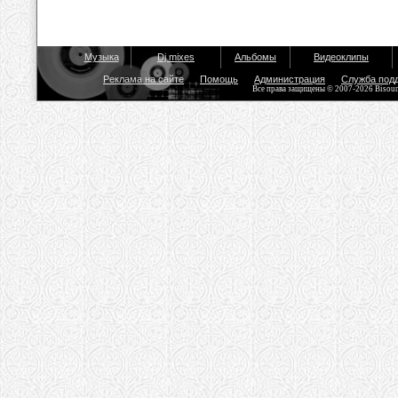
Музыка
Dj mixes
Альбомы
Видеоклипы
Реклама на сайте
Помощь
Администрация
Служба под
Все права защищены © 2007-2026 Bisou