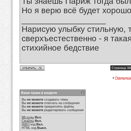
Ты знаешь Париж тогда был
Но я верю всё будет хорошо
__________________
Нарисую улыбку стильную, т
сверхъестественно - я така
стихийное бедствие
Страница 36
«
Предыдущ
Ваши права в разделе
Вы
не можете
создавать темы
Вы
не можете
отвечать на сообщения
Вы
не можете
прикреплять файлы
Вы
не можете
редактировать сообщения
BB коды
Вкл.
Смайлы
Вкл.
[IMG]
код
Вкл.
HTML код
Выкл.