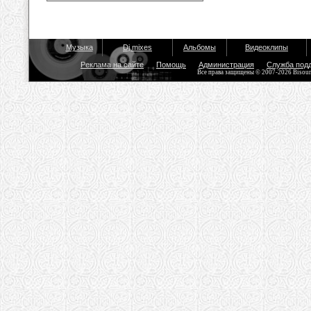
Музыка
Dj mixes
Альбомы
Видеоклипы
Реклама на сайте
Помощь
Администрация
Служба под
Все права защищены © 2007-2026 Bisou