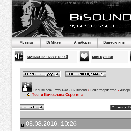
Музыка
Dj Mixes
Альбомы
Видеоклипы
Музыка пользователей
Моя музыка
Bisound.com - Музыкальный портал
>
Ваше творчество
>
Авторс
Песни Вячеслава Серёгина
Страница 36
08.08.2016, 10:26