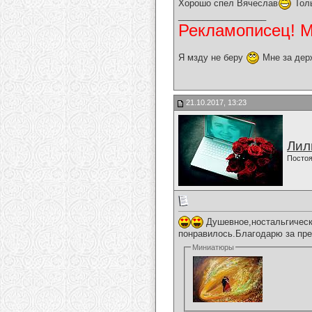
Хорошо спел Вячеслав
Толь
__________________
Рекламописец! Мо
Я мзду не беру
Мне за дер
21.10.2017, 13:23
Лил
Постоя
Душевное,ностальгическ
понравилось.Благодарю за пре
Миниатюры