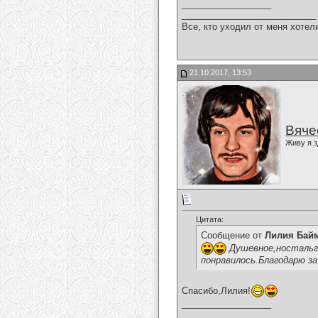
__________________
___________________________
Все, кто уходил от меня хотел
21.10.2017, 13:53
Вяче
Живу я з
Цитата:
Сообщение от
Лилия Бай
Душевное,ностальги
понравилось.Благодарю за
Спасибо,Лилия!
__________________
___________________________