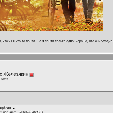
и, чтобы я что-то понял… а я понял только одно: хорошо, что они уходил
с Железякин
 здесь
ерёгин
ex.php?nam...le&id=10400603