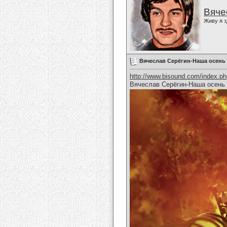
Вяче
Живу я з
Вячеслав Серёгин-Наша осень
http://www.bisound.com/index.p
Вячеслав Серёгин-Наша осень