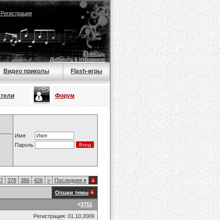
|
Регистрация
Помощь
Добавить в избранное
Видео приколы
Flash-игры
атели
Форум
Имя
Пароль
7
378
386
426
>
Последняя
»
Опции темы
#
3751
Регистрация: 01.10.2009