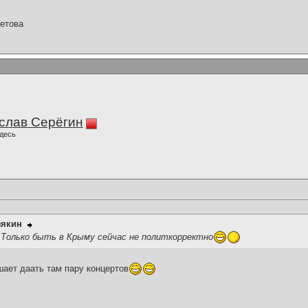
етова
слав Серёгин
десь
зякин
Только быть в Крыму сейчас не политкорректно
шает даать там пару концертов