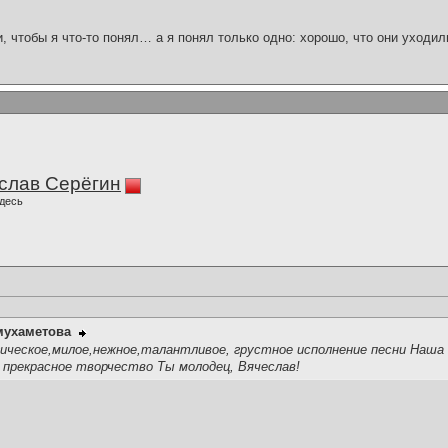
и, чтобы я что-то понял… а я понял только одно: хорошо, что они уходил
слав Серёгин
десь
мухаметова
ческое,милое,нежное,талантливое, грустное исполнение песни Наша 
 прекрасное творчество Ты молодец, Вячеслав!