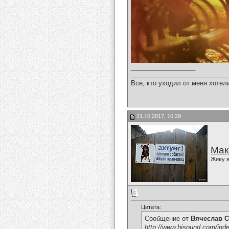
__________________
___________________________
Все, кто уходил от меня хотел
21.10.2017, 10:29
Мак
Живу я
Цитата:
Сообщение от
Вячеслав С
http://www.bisound.com/ind