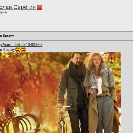
слав Серёгин
десь
 в Крыму
hp?nam...le&id=10400603
 в Крыму