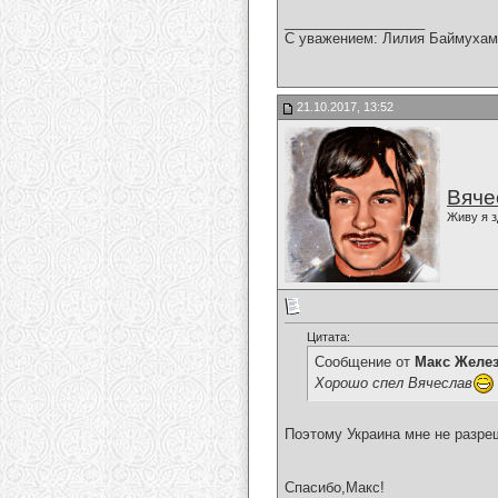
__________________
С уважением: Лилия Баймухам
21.10.2017, 13:52
Вяче
Живу я з
Цитата:
Сообщение от
Макс Желе
Хорошо спел Вячеслав
Поэтому Украина мне не разре
Спасибо,Макс!