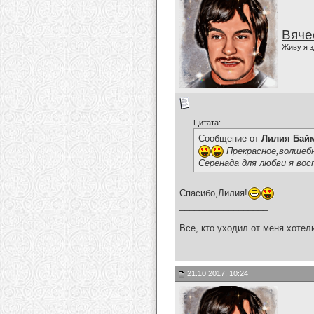
Вяче
Живу я з
Цитата:
Сообщение от
Лилия Бай
Прекрасное,волшебн
Серенада для любви я вос
Спасибо,Лилия!
__________________
___________________________
Все, кто уходил от меня хотел
21.10.2017, 10:24