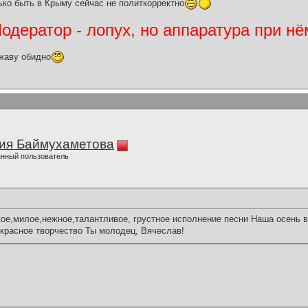
ко быть в Крыму сейчас не политкорректно
дератор - лопух, но аппаратура при нё
жаву обидно
ия Баймухаметова
нный пользователь
ое,милое,нежное,талантливое, грустное исполнение песни Наша осень 
красное творчество Ты молодец, Вячеслав!