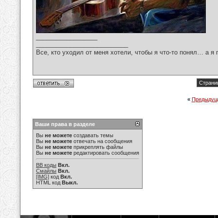
__________________
___________________________
Все, кто уходил от меня хотели, чтобы я что-то понял… а я 
Страниц
«
Предыдущ
Ваши права в разделе
Вы
не можете
создавать темы
Вы
не можете
отвечать на сообщения
Вы
не можете
прикреплять файлы
Вы
не можете
редактировать сообщения
BB коды
Вкл.
Смайлы
Вкл.
[IMG]
код
Вкл.
HTML код
Выкл.