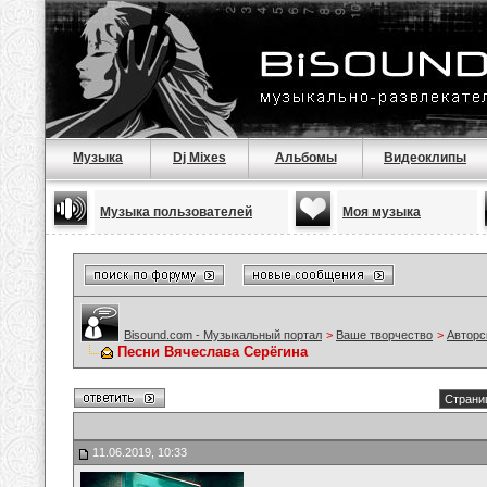
Музыка
Dj Mixes
Альбомы
Видеоклипы
Музыка пользователей
Моя музыка
Bisound.com - Музыкальный портал
>
Ваше творчество
>
Авторс
Песни Вячеслава Серёгина
Страниц
11.06.2019, 10:33