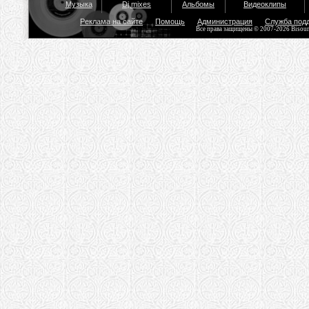
Музыка
Dj mixes
Альбомы
Видеоклипы
Реклама на сайте
Помощь
Администрация
Служба под
Все права защищены © 2007-2026 Bisou