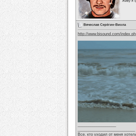
Живу я з
Вячеслав Серёгин-Виола
http://www.bisound.com/index.p
__________________
___________________________
Все, кто уходил от меня хотел