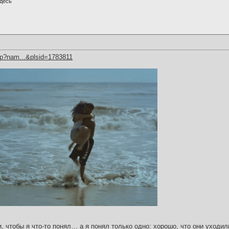
десь
hp?nam...&plsid=1783811
и, чтобы я что-то понял… а я понял только одно: хорошо, что они уходил