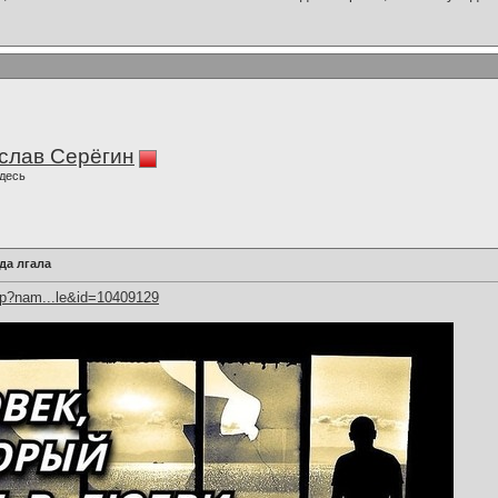
слав Серёгин
десь
да лгала
hp?nam...le&id=10409129