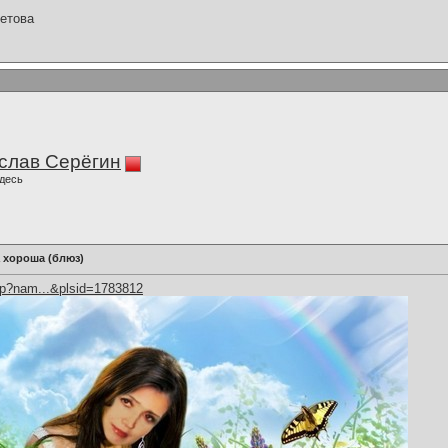
етова
слав Серёгин
десь
 хороша (блюз)
hp?nam...&plsid=1783812