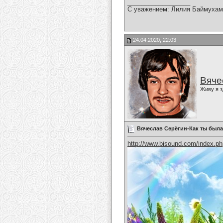
__________________
С уважением: Лилия Баймухам
24.04.2020, 22:03
Вяче
Живу я з
Вячеслав Серёгин-Как ты была
http://www.bisound.com/index.p