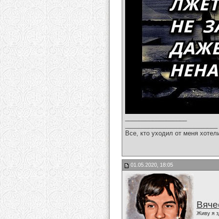
__________________
___________________________
Все, кто уходил от меня хотел
01.05.2020, 18:05
Вяче
Живу я з