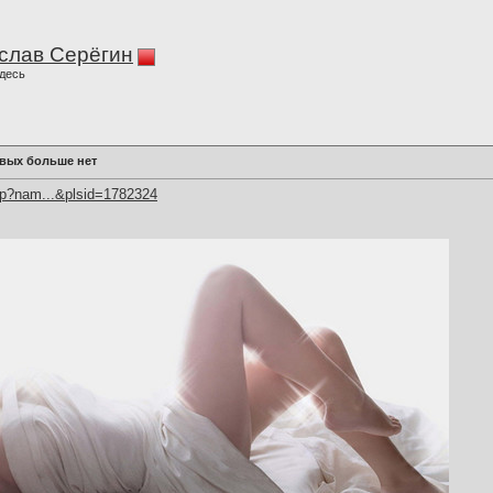
слав Серёгин
десь
ивых больше нет
hp?nam...&plsid=1782324