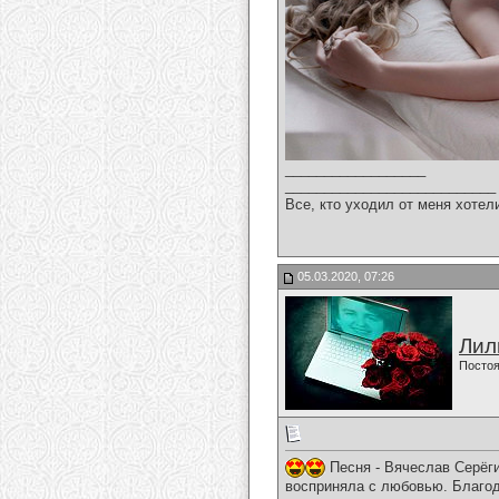
__________________
___________________________
Все, кто уходил от меня хотел
05.03.2020, 07:26
Лил
Постоя
Песня - Вячеслав Серёги
восприняла с любовью. Благод