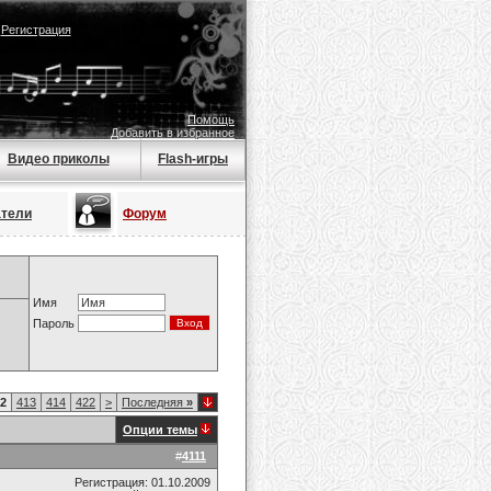
|
Регистрация
Помощь
Добавить в избранное
Видео приколы
Flash-игры
атели
Форум
Имя
Пароль
2
413
414
422
>
Последняя
»
Опции темы
#
4111
Регистрация: 01.10.2009