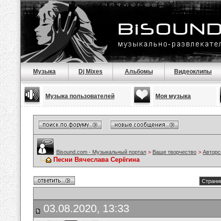
Музыка
Dj Mixes
Альбомы
Видеоклипы
Музыка пользователей
Моя музыка
Bisound.com - Музыкальный портал
>
Ваше творчество
>
Авторс
Песни Вячеслава Серёгина
Страниц
03.08.2020, 13:33