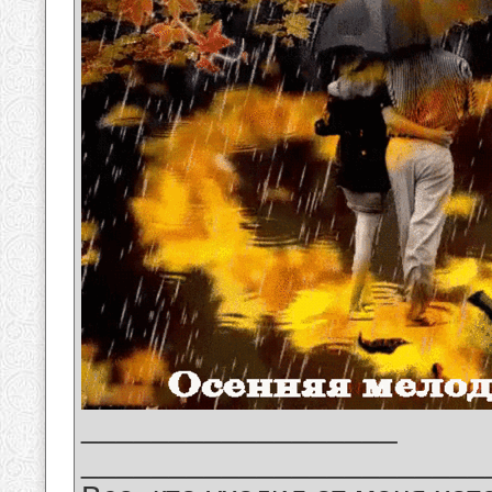
__________________
_______________________