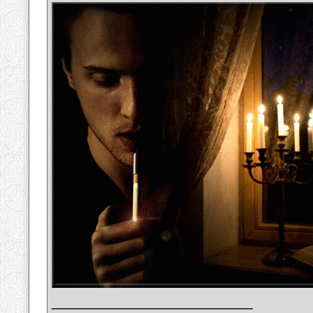
__________________