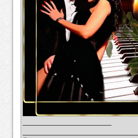
__________________
_______________________