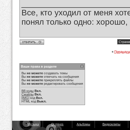
_______________________
Все, кто уходил от меня хот
понял только одно: хорошо,
Страниц
«
Предыдущ
Ваши права в разделе
Вы
не можете
создавать темы
Вы
не можете
отвечать на сообщения
Вы
не можете
прикреплять файлы
Вы
не можете
редактировать сообщения
BB коды
Вкл.
Смайлы
Вкл.
[IMG]
код
Вкл.
HTML код
Выкл.
Музыка
Dj mixes
Альбомы
Видеоклипы