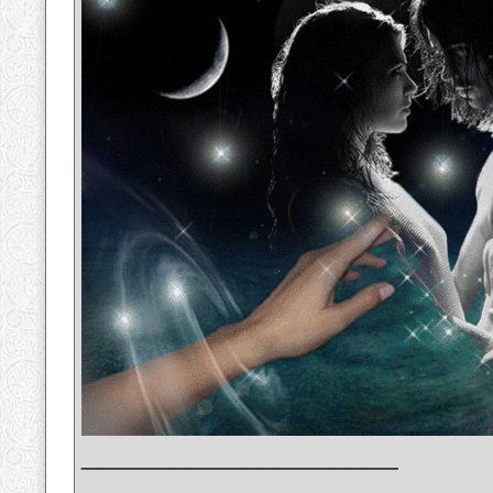
__________________
_______________________