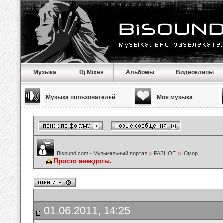
Музыка
Dj Mixes
Альбомы
Видеоклипы
Музыка пользователей
Моя музыка
Bisound.com - Музыкальный портал
>
РАЗНОЕ
>
Юмор
Просто анекдоты.
01.06.2011, 14:25