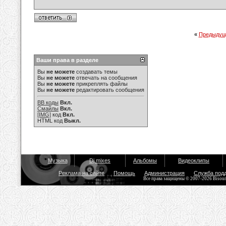
«
Предыдущ
Ваши права в разделе
Вы
не можете
создавать темы
Вы
не можете
отвечать на сообщения
Вы
не можете
прикреплять файлы
Вы
не можете
редактировать сообщения
BB коды
Вкл.
Смайлы
Вкл.
[IMG]
код
Вкл.
HTML код
Выкл.
Музыка
Dj mixes
Альбомы
Видеоклипы
Реклама на сайте
Помощь
Администрация
Служба под
Все права защищены © 2007-2026 Bisou