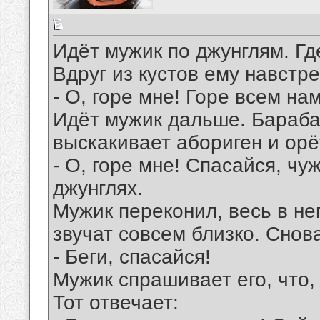
Идёт мужик по джунглям. Гд
Вдруг из кустов ему навстр
- О, горе мне! Горе всем нам!
Идёт мужик дальше. Бараба
выскакивает абориген и орё
- О, горе мне! Спасайся, чу
джунглях.
Мужик переконил, весь в н
звучат совсем близко. Снов
- Беги, спасайся!
Мужик спрашивает его, что, 
Тот отвечает: