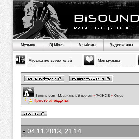
Музыка
Dj Mixes
Альбомы
Видеоклипы
Музыка пользователей
Моя музыка
Bisound.com - Музыкальный портал
>
РАЗНОЕ
>
Юмор
Просто анекдоты.
04.11.2013, 21:14