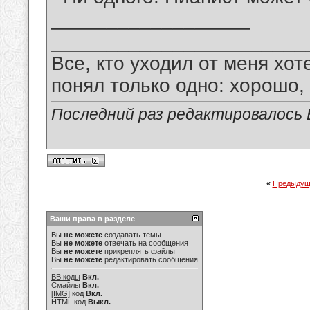
__________________
_______________________
Все, кто уходил от меня хот
понял только одно: хорошо,
Последний раз редактировалось В
«
Предыдущ
Ваши права в разделе
Вы
не можете
создавать темы
Вы
не можете
отвечать на сообщения
Вы
не можете
прикреплять файлы
Вы
не можете
редактировать сообщения
BB коды
Вкл.
Смайлы
Вкл.
[IMG]
код
Вкл.
HTML код
Выкл.