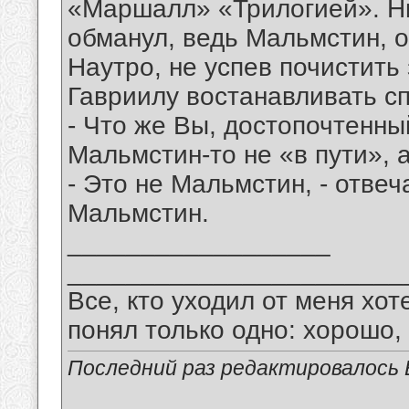
«Маршалл» «Трилогией». Ни
обманул, ведь Мальмстин, о
Наутро, не успев почистить 
Гавриилу востанавливать с
- Что же Вы, достопочтенный
Мальмстин-то не «в пути», а
- Это не Мальмстин, - отвеча
Мальмстин.
__________________
_______________________
Все, кто уходил от меня хот
понял только одно: хорошо,
Последний раз редактировалось В