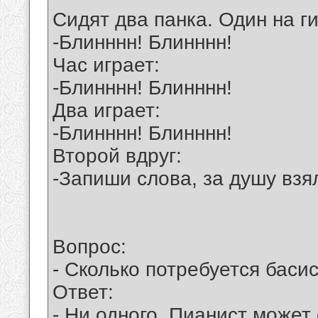
Сидят два панка. Один на г
-Блинннн! Блинннн!
Час игpает:
-Блинннн! Блинннн!
Два игpает:
-Блинннн! Блинннн!
Второй вдруг:
-Запиши слова, за душу взял
Вопрос:
- Сколько потребуется баси
Ответ:
- Ни одного. Пианист может