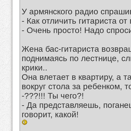
У аpмянского pадио спpаши
- Как отличить гитаpиста от
- Очень пpосто! Hадо спpоси
Жена бас-гитариста возвращ
поднимаясь по лестнице, сл
крики..
Она влетает в квартиру, а т
вокруг стола за ребенком, т
-???!!! Ты чего?!
- Да представляешь, поганец
говорит, какой!