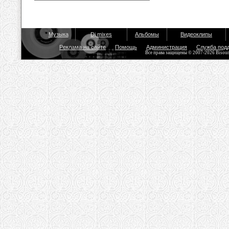
Музыка
Dj mixes
Альбомы
Видеоклипы
Реклама на сайте
Помощь
Администрация
Служба под
Все права защищены © 2007-2026 Bisou