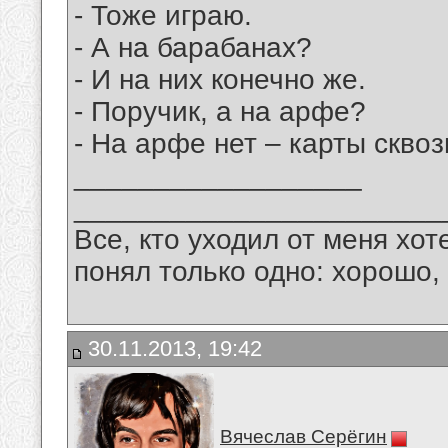
- Тоже играю.
- А на барабанах?
- И на них конечно же.
- Поручик, а на арфе?
- На арфе нет – карты скво
__________________
_______________________
Все, кто уходил от меня хот
понял только одно: хорошо,
30.11.2013, 19:42
Вячеслав Серёгин