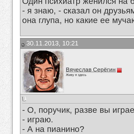
Один психиатр женился на 
- я знаю, - сказал он друзья
она глупа, но какие ее муч
30.11.2013, 10:21
Вячеслав Серёгин
Живу я здесь
- О, поручик, разве вы игра
- играю.
- А на пианино?