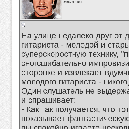
Живу я здесь
На улице недалеко друг от 
гитариста - молодой и стар
суперскоростную технику, "п
сногсшибательно импровизир
сторонке и извлекает вдумч
молодого гитариста - никого,
Один слушатель не выдержа
и спрашивает:
- Как так получается, что т
показывает фантастическую т
вы спокойно играете нескол