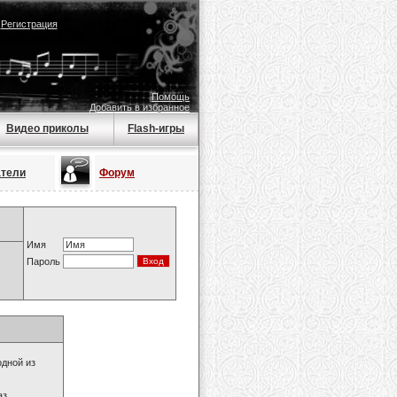
|
Регистрация
Помощь
Добавить в избранное
Видео приколы
Flash-игры
атели
Форум
Имя
Пароль
одной из
з.