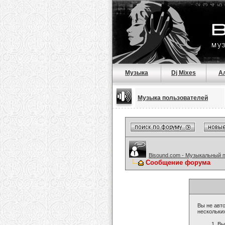
Музыка
Dj Mixes
А
Музыка пользователей
Bisound.com - Музыкальный 
Сообщение форума
Вы не авто
нескольки
Вы