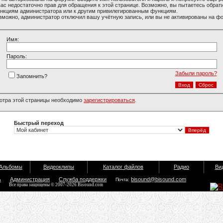
вас недостаточно прав для обращения к этой странице. Возможно, вы пытаетесь обрати
нкциям администратора или к другим привилегированным функциям.
зможно, администратор отключил вашу учётную запись, или вы не активированы на ф
Имя:
Пароль:
Забыли пароль?
Запомнить?
отра этой страницы необходимо
зарегистрироваться
.
Быстрый переход
Альбомы
Видеоклипы
Каталог файлов
Радио
Ви
ь
Администрация
Служба поддержки
bisound@bisound.com
Почта:
Все права защищены © 2007-2026 Bisound.com