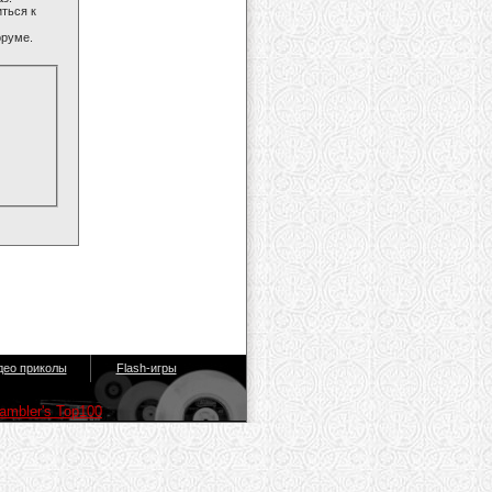
ться к
оруме.
део приколы
Flash-игры