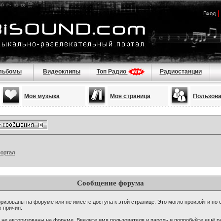
Вход
льбомы
Видеоклипы
Топ Радио
Радиостанции
Моя музыка
Моя страница
Пользов
портал
Сообщение форума
ризованы на форуме или не имеете доступа к этой странице. Это могло произойти по 
х причин:
 не авторизованы на форуме. Введите имя пользователя и пароль и попробуйте ещё ра