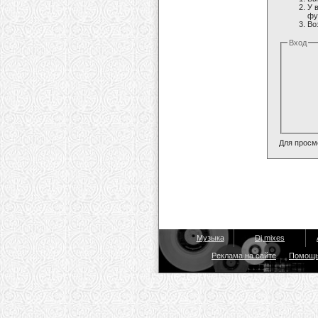
У 
фу
Во
Вход
Для просм
Музыка
Dj mixes
Реклама на сайте
Помощ