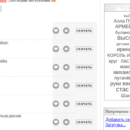
| Последние поступления
рные
kaZ
Алла П
АРМЕ
булано
ВЫС
adway
детские
ирина
КОРОЛЬ И
Jambo
круг
ЛАС
мак
михаил
пугачё
руки вв
стас
Шан
Популярное 
гда не предам