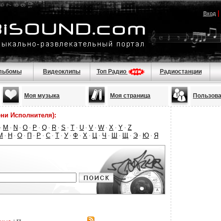
Вход
льбомы
Видеоклипы
Топ Радио
Радиостанции
Моя музыка
Моя страница
Пользов
ни Исполнителя):
M
N
O
P
Q
R
S
T
U
V
W
X
Y
Z
·
·
·
·
·
·
·
·
·
·
·
·
·
·
М
Н
О
П
Р
С
Т
У
Ф
Х
Ц
Ч
Ш
Щ
Э
Ю
Я
·
·
·
·
·
·
·
·
·
·
·
·
·
·
·
·