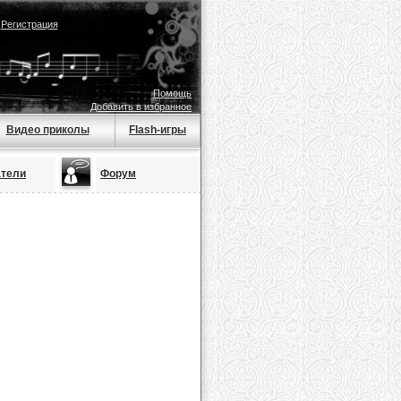
|
Регистрация
Помощь
Добавить в избранное
Видео приколы
Flash-игры
атели
Форум