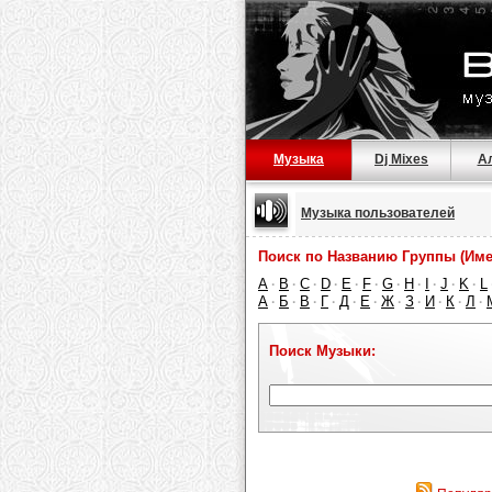
Музыка
Dj Mixes
А
Музыка пользователей
Поиск по Названию Группы (Име
A
B
C
D
E
F
G
H
I
J
K
L
·
·
·
·
·
·
·
·
·
·
·
А
Б
В
Г
Д
Е
Ж
З
И
К
Л
·
·
·
·
·
·
·
·
·
·
·
Поиск Музыки: