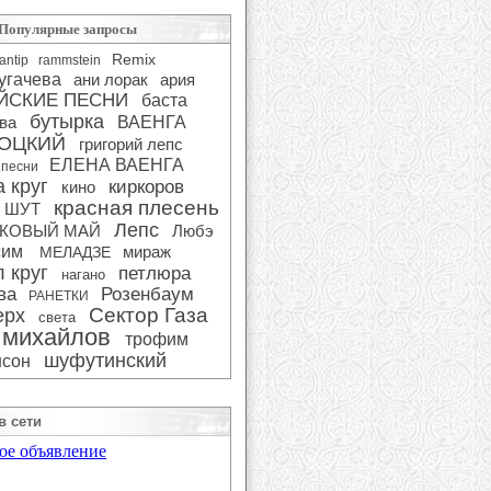
Популярные запросы
Remix
antip
rammstein
угачева
ани лорак
ария
ЙСКИЕ ПЕСНИ
баста
бутырка
ва
ВАЕНГА
ОЦКИЙ
григорий лепс
ЕЛЕНА ВАЕНГА
 песни
 круг
киркоров
кино
красная плесень
 ШУТ
Лепс
КОВЫЙ МАЙ
Любэ
сим
мираж
МЕЛАДЗЕ
 круг
петлюра
нагано
ва
Розенбаум
РАНЕТКИ
Сектор Газа
ерх
света
 михайлов
трофим
шуфутинский
сон
в сети