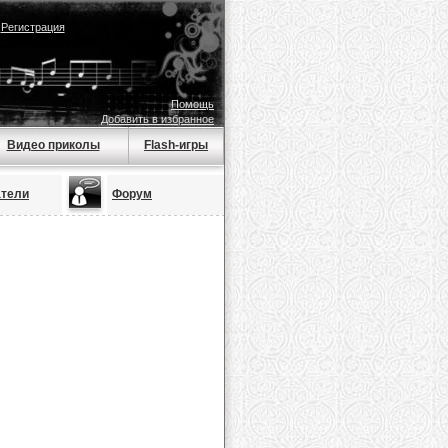
|
Регистрация
Помощь
Добавить в избранное
Видео приколы
Flash-игры
атели
Форум