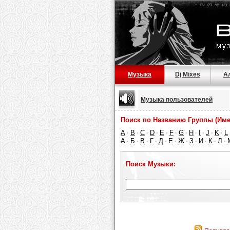
Музыка
Dj Mixes
А
Музыка пользователей
Поиск по Названию Группы (Име
A
B
C
D
E
F
G
H
I
J
K
L
·
·
·
·
·
·
·
·
·
·
·
А
Б
В
Г
Д
Е
Ж
З
И
К
Л
·
·
·
·
·
·
·
·
·
·
·
Поиск Музыки: