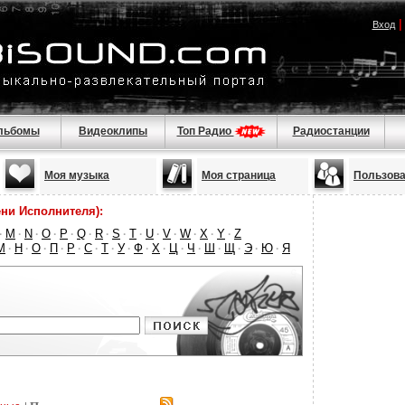
Вход
льбомы
Видеоклипы
Топ Радио
Радиостанции
Моя музыка
Моя страница
Пользов
ни Исполнителя):
M
N
O
P
Q
R
S
T
U
V
W
X
Y
Z
·
·
·
·
·
·
·
·
·
·
·
·
·
·
М
Н
О
П
Р
С
Т
У
Ф
Х
Ц
Ч
Ш
Щ
Э
Ю
Я
·
·
·
·
·
·
·
·
·
·
·
·
·
·
·
·