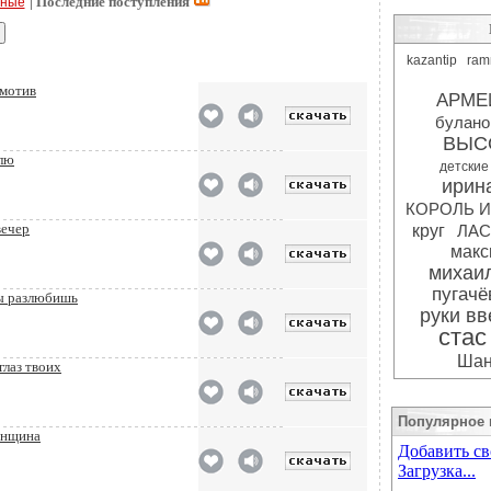
| Последние поступления
рные
kazantip
ram
 мотив
АРМЕ
булано
ВЫС
блю
детские
ирина
КОРОЛЬ И
вечер
круг
ЛАС
мак
михаил
пугачё
ты разлюбишь
руки вв
стас
Шан
глаз твоих
Популярное 
енщина